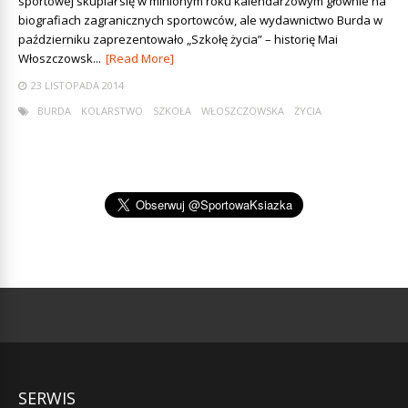
sportowej skupiał się w minionym roku kalendarzowym głównie na
biografiach zagranicznych sportowców, ale wydawnictwo Burda w
październiku zaprezentowało „Szkołę życia” – historię Mai
Włoszczowsk...
[Read More]
23 LISTOPADA 2014
BURDA
KOLARSTWO
SZKOŁA
WŁOSZCZOWSKA
ŻYCIA
SERWIS