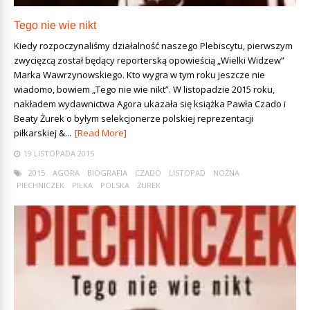
Tego nie wie nikt
Kiedy rozpoczynaliśmy działalność naszego Plebiscytu, pierwszym
zwycięzcą został będący reporterską opowieścią „Wielki Widzew”
Marka Wawrzynowskiego. Kto wygra w tym roku jeszcze nie
wiadomo, bowiem „Tego nie wie nikt”. W listopadzie 2015 roku,
nakładem wydawnictwa Agora ukazała się książka Pawła Czado i
Beaty Żurek o byłym selekcjonerze polskiej reprezentacji
piłkarskiej &...
[Read More]
19 LISTOPADA 2015
2015
AGORA
BIOGRAFIA
CZADO
LISTOPAD
NOŻNA
PIECHNICZEK
PIŁKA
POLSKA
ŻUREK