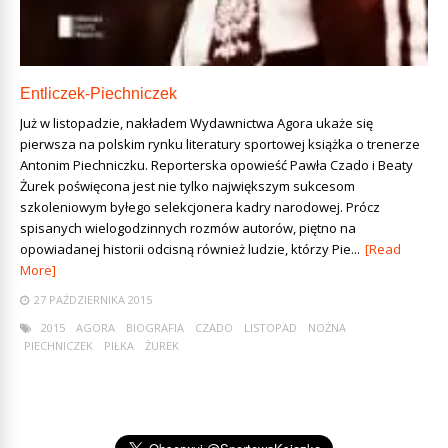
Entliczek-Piechniczek
Już w listopadzie, nakładem Wydawnictwa Agora ukaże się
pierwsza na polskim rynku literatury sportowej książka o trenerze
Antonim Piechniczku. Reporterska opowieść Pawła Czado i Beaty
Żurek poświęcona jest nie tylko największym sukcesom
szkoleniowym byłego selekcjonera kadry narodowej. Prócz
spisanych wielogodzinnych rozmów autorów, piętno na
opowiadanej historii odcisną również ludzie, którzy Pie...
[Read
More]
27 PAŹDZIERNIKA 2015
2015
AGORA
BIOGRAFIA
CZADO
LISTOPAD
NOŻNA
PIECHNICZEK
PIŁKA
ŻUREK