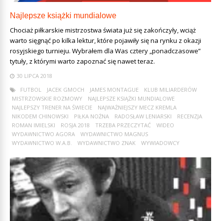
Najlepsze książki mundialowe
Chociaż piłkarskie mistrzostwa świata już się zakończyły, wciąż
warto sięgnąć po kilka lektur, które pojawiły się na rynku z okazji
rosyjskiego turnieju. Wybrałem dla Was cztery „ponadczasowe”
tytuły, z którymi warto zapoznać się nawet teraz.
30 LIPCA 2018
FUTBOL
JACEK GMOCH
JAMES MONTAGUE
KLUB MILIARDERÓW
MISTRZOWSKIE ROZMOWY
NAJLEPSZE KSIĄŻKI MUNDIALOWE
NAJLEPSZY TRENER NA ŚWIECIE
NAJWAŻNIEJSZY MECZ KREMLA
NIKODEM CHINOWSKI
PIŁKA NOŻNA
RADOSŁAW LENIARSKI
RECENZJA
ROMAN IMIELSKI
ROSJA 2018
TRZEBA PRZECZYTAĆ
WIDEO
WYDAWNICTWO AGORA
WYDAWNICTWO MAGNUS
WYDAWNICTWO W.A.B.
WYDAWNICTWO ZNAK
WYWIADOWCY