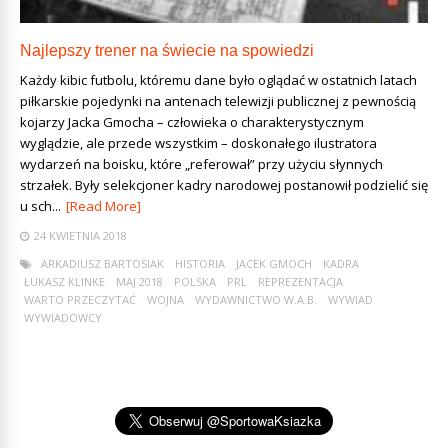
Najlepszy trener na świecie na spowiedzi
Każdy kibic futbolu, któremu dane było oglądać w ostatnich latach
piłkarskie pojedynki na antenach telewizji publicznej z pewnością
kojarzy Jacka Gmocha – człowieka o charakterystycznym
wyglądzie, ale przede wszystkim – doskonałego ilustratora
wydarzeń na boisku, które „referował” przy użyciu słynnych
strzałek. Były selekcjoner kadry narodowej postanowił podzielić się
u sch...
[Read More]
24 KWIETNIA 2018
ARKADIUSZ BARTOSIAK
HISTORIA
JACEK GMOCH
KADRA
ŁUKASZ KLINKE
MAJ 2018
POLSKA
PRL
REPREZENTACJA
WARTO PRZECZYTAĆ
WOJNA
WYDAWNICTWO W.A.B.
WYWIAD
WYWIADOWCY