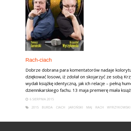
Rach-ciach
Dobrze dobrana para komentatorów nadaje kolorytu k
dziękować losowi, iż zdołał on skojarzyć ze sobą K
wydali książkę identyczną, jak ich relacje – pełną hu
dziennikarskiego fachu. 13 maja premierę miała książka
6 SIERPNIA 2015
2015
BURDA
CIACH
JAROŃSKI
MAJ
RACH
WYRZYKOWSKI