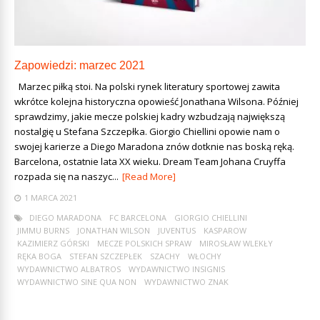
Zapowiedzi: marzec 2021
Marzec piłką stoi. Na polski rynek literatury sportowej zawita
wkrótce kolejna historyczna opowieść Jonathana Wilsona. Później
sprawdzimy, jakie mecze polskiej kadry wzbudzają największą
nostalgię u Stefana Szczepłka. Giorgio Chiellini opowie nam o
swojej karierze a Diego Maradona znów dotknie nas boską ręką.
Barcelona, ostatnie lata XX wieku. Dream Team Johana Cruyffa
rozpada się na naszyc...
[Read More]
1 MARCA 2021
DIEGO MARADONA
FC BARCELONA
GIORGIO CHIELLINI
JIMMU BURNS
JONATHAN WILSON
JUVENTUS
KASPAROW
KAZIMIERZ GÓRSKI
MECZE POLSKICH SPRAW
MIROSŁAW WLEKŁY
RĘKA BOGA
STEFAN SZCZEPŁEK
SZACHY
WŁOCHY
WYDAWNICTWO ALBATROS
WYDAWNICTWO INSIGNIS
WYDAWNICTWO SINE QUA NON
WYDAWNICTWO ZNAK