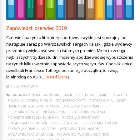
Zapowiedzi: czerwiec 2019
Czerwiec na rynku literatury sportowej zwykle jest spokojny, bo
następuje zaraz po Warszawskich Targach Książki, gdzie wydawcy
prezentują większość swoich istotnych premier. Mimo to w ciągu
najbliższych trzydziestu dni możemy spodziewać się wypuszczenia
na rynek kilku świetnie zapowiadających się tytułów. Chociaż kibice
uwielbiali Francesco Tottiego od samego początku, to swoją
lojalnością do AS R...
[Read More]
1 CZERWCA 2019
ANNA KAMIŃSKA
AS ROMA
BAIME
BARTŁOMIEJ RABIJ
BIOGRAFIA
BRAZYLIA
CZERWIEC 2019
FRANCESCO TOTTI
FUTBONOMIA
GÓRY
HALINA KRUGER-SYROKOMSKA
JAROSŁAW OWSIAŃSKI
JERZY MIATKOWSKI
PIŁKA NOŻNA
PIOTR DOBROWOLSKI
PODCIĘTE SKRZYDŁA KANARKA
PRZEGLĄD SPORTOWY
RINGIER AXEL SPRINGER
SPORT ZZA KRAT
SPORTY MOTOROWE
SZYBCY JAK DIABLI
WŁOCHY
WYDAWNICTWO HARDE
WYDAWNICTWO LITERACKIE
WYDAWNICTWO SINE QUA NON
WYDAWNICTWO ZNAK
ZAPOWIEDZI