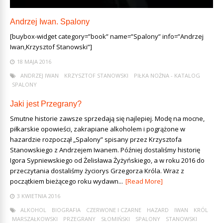
Andrzej Iwan. Spalony
[buybox-widget category=”book” name=”Spalony” info=”Andrzej
Iwan,Krzysztof Stanowski”]
18 MAJA 2016
ANDRZEJ IWAN
KRZYSZTOF STANOWSKI
PIŁKA NOŻNA - KATALOG
SPALONY
Jaki jest Przegrany?
Smutne historie zawsze sprzedają się najlepiej. Modę na mocne,
piłkarskie opowieści, zakrapiane alkoholem i pogrążone w
hazardzie rozpoczął „Spalony” spisany przez Krzysztofa
Stanowskiego z Andrzejem Iwanem. Później dostaliśmy historię
Igora Sypniewskiego od Żelisława Żyżyńskiego, a w roku 2016 do
przeczytania dostaliśmy życiorys Grzegorza Króla. Wraz z
początkiem bieżącego roku wydawn...
[Read More]
3 KWIETNIA 2016
ALKOHOL
BIOGRAFIA
CZERWONE I CZARNE
HAZARD
IWAN
KRÓL
MARSZAŁKOWSKI
PRZEGRANY
SŁOMIŃSKI
SPALONY
STANOWSKI