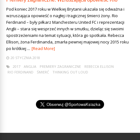
Pod koniec 2017 roku w Wielkiej Brytanii ukazała się odważna i
wzruszająca opowieść o nagłej i tragicznej śmierci żony. Rio
Ferdinand – były piłkarz Manchesteru United FC i reprezentacji
Anglii – stara się wesprzeć innych w smutku, dzieląc się swoimi
spostrzeżeniami na temat sytuacji, która go spotkała. Rebecca
Ellison, żona Ferdinanda, zmarła pewnej majowej nocy 2015 roku
po krótkiej ...
[Read More]
20 STYCZNIA 2018
2017
ANGLIA
PREMIERY ZAGRANICZNE
REBECCA ELLISON
RIO FERDINAND
ŚMIERĆ
THINKING OUT LOUD