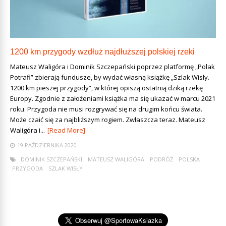
1200 km przygody wzdłuż najdłuższej polskiej rzeki
Mateusz Waligóra i Dominik Szczepański poprzez platformę „Polak
Potrafi” zbierają fundusze, by wydać własną książkę „Szlak Wisły.
1200 km pieszej przygody”, w której opiszą ostatnią dziką rzekę
Europy. Zgodnie z założeniami książka ma się ukazać w marcu 2021
roku. Przygoda nie musi rozgrywać się na drugim końcu świata.
Może czaić się za najbliższym rogiem. Zwłaszcza teraz. Mateusz
Waligóra i...
[Read More]
19 PAŹDZIERNIKA 2020
DOMINIK SZCZEPAŃSKI
MATEUSZ WALIGÓRA
PODRÓŻ
POLSKA
PRZYGODA
SZLAK WISŁY