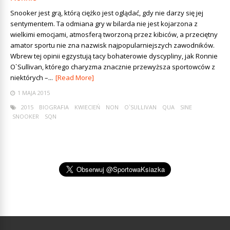
Snooker jest grą, którą ciężko jest oglądać, gdy nie darzy się jej
sentymentem. Ta odmiana gry w bilarda nie jest kojarzona z
wielkimi emocjami, atmosferą tworzoną przez kibiców, a przeciętny
amator sportu nie zna nazwisk najpopularniejszych zawodników.
Wbrew tej opinii egzystują tacy bohaterowie dyscypliny, jak Ronnie
O`Sullivan, którego charyzma znacznie przewyższa sportowców z
niektórych –...
[Read More]
1 MAJA 2015
2015
BIOGRAFIA
KWIECIEŃ
NON
O`SULLIVAN
QUA
SINE
SNOOKER
SQN