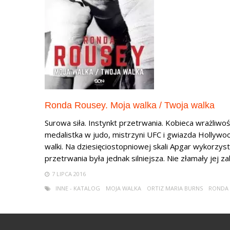
Ronda Rousey. Moja walka / Twoja walka
Surowa siła. Instynkt przetrwania. Kobieca wrażliwo
medalistka w judo, mistrzyni UFC i gwiazda Hollywo
walki. Na dziesięciostopniowej skali Apgar wykorzy
przetrwania była jednak silniejsza. Nie złamały jej za
7 LIPCA 2016
INNE - KATALOG
MOJA WALKA
ORTIZ MARIA BURNS
RONDA