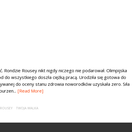
ść. Rondzie Rousey nikt nigdy niczego nie podarował. Olimpijska
od do wszystkiego doszła ciężką pracą. Urodziła się gotowa do
stywanej do oceny stanu zdrowia noworodków uzyskała zero. Siła
burzen...
[Read More]
 ROUSEY
TWOJA WALKA