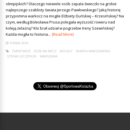
olimpijskich? Dlaczego niewiele osób zapala świeczki na grobie
najlepszego szablisty świata Jerzego Pawłowskiego? Jaką historię
przypomina warkocz na mogile Elżbiety Duńskiej – Krzesińskiej? Na
czym, według Bolesława Prusa polegała wyższość roweru nad
koleją żelazną? Kto brał udział w pogrzebie Ireny Szewińskiej?
Każda mogiła to historia...
[Read More]
4 MAJA 2024
CMENTARZE
IDZIE NA MECZ
MOGIŁY
SKARPA WARSZAWSKA
STEFAN SZCZEPŁEK
WARSZAWA