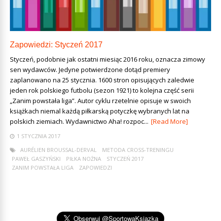
Zapowiedzi: Styczeń 2017
Styczeń, podobnie jak ostatni miesiąc 2016 roku, oznacza zimowy
sen wydawców. Jedyne potwierdzone dotąd premiery
zaplanowano na 25 stycznia. 1600 stron opisujących zaledwie
jeden rok polskiego futbolu (sezon 1921) to kolejna część serii
„Zanim powstała liga”. Autor cyklu rzetelnie opisuje w swoich
książkach niemal każdą piłkarską potyczkę wybranych lat na
polskich ziemiach. Wydawnictwo Aha! rozpoc...
[Read More]
1 STYCZNIA 2017
AURÉLIEN BROUSSAL-DERVAL
METODA CROSS-TRENINGU
PAWEŁ GASZYŃSKI
PIŁKA NOŻNA
STYCZEŃ 2017
ZANIM POWSTAŁA LIGA
ZAPOWIEDZI