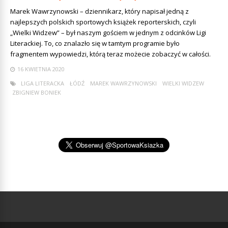
Marek Wawrzynowski – dziennikarz, który napisał jedną z
najlepszych polskich sportowych książek reporterskich, czyli
„Wielki Widzew” – był naszym gościem w jednym z odcinków Ligi
Literackiej. To, co znalazło się w tamtym programie było
fragmentem wypowiedzi, którą teraz możecie zobaczyć w całości.
16 KWIETNIA 2020
LIGA LITERACKA
ŁÓDŹ
MAREK WAWRZYNOWSKI
WIELKI WIDZEW
ZBIGNIEW BONIEK