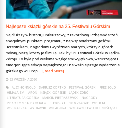
Najlepsze książki górskie na 25. Festiwalu Górskim
Najdłuższy w historii, jubileuszowy, z rekordową liczbą wydarzeń,
specjalnymi punktami programu, z najwspanialszymi gośćmi i
uczestnikami, nagrodami i wyróżnieniami tych, którzy o górach
mówią, piszą, którzy je filmują. Taki był 25. Festiwal Górski w Lądku-
Zdroju. To była pod wieloma względami wyjątkowa, wzruszająca i
emocjonująca edycja największego i najważniejszego wydarzenia
górskiego w Europi...
[Read More]
23 WRZEŚNIA 2020
ALEX HONNOLD
DARIUSZ KORTKO
FESTIWAL GÓRSKI
FREE SOLO
HIMALAIZM
JAROŃ
KSIĄŻKI GÓRSKIE
LĄDEK-ZDRÓJ
LITERATURA GÓRSKA
MARCIN PIETRASZEWSKI
NAGRODY
PIEKŁO MNIE NIE CHCIAŁO
PLEBISCYT
SKOCZKOWIE
WIELICKI
WSPINACZKA
WYDAWNICTWO AGORA
WYDAWNICTWO DOLNOŚLĄSKIE