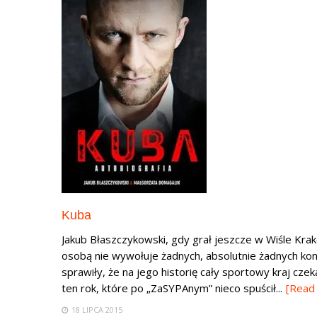
Kuba
Jakub Błaszczykowski, gdy grał jeszcze w Wiśle Kra
osobą nie wywołuje żadnych, absolutnie żadnych ko
sprawiły, że na jego historię cały sportowy kraj cze
ten rok, które po „ZaSYPAnym” nieco spuścił...
[Read
18 LIPCA 2015