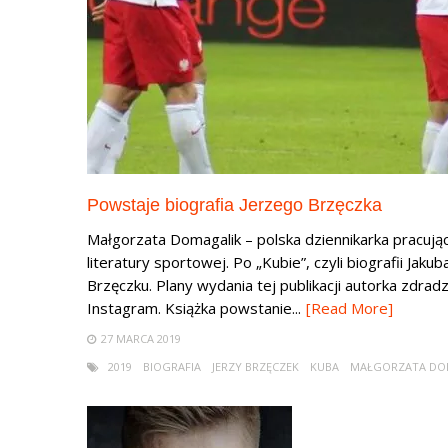
Powstaje biografia Jerzego Brzęczka
Małgorzata Domagalik – polska dziennikarka pracująca
literatury sportowej. Po „Kubie”, czyli biografii Ja
Brzęczku. Plany wydania tej publikacji autorka zdra
Instagram. Książka powstanie...
[Read More]
27 MARCA 2019
2019
BIOGRAFIA
JERZY BRZĘCZEK
KUBA
MAŁGORZATA DO