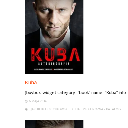
Kuba
[buybox-widget category=”book” name=”Kuba” info=
6 MAJA 2016
JAKUB BŁASZCZYKOWSKI
KUBA
PIŁKA NOŻNA - KATALOG