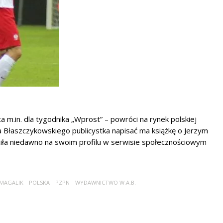
 m.in. dla tygodnika „Wprost” – powróci na rynek polskiej
kuba Błaszczykowskiego publicystka napisać ma książkę o Jerzym
dziła niedawno na swoim profilu w serwisie społecznościowym
MAGALIK
POLSKA
PZPN
WYDAWNICTWO W.A.B.