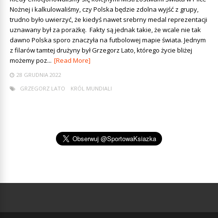
Nożnej i kalkulowaliśmy, czy Polska będzie zdolna wyjść z grupy,
trudno było uwierzyć, że kiedyś nawet srebrny medal reprezentacji
uznawany był za porażkę. Fakty są jednak takie, że wcale nie tak
dawno Polska sporo znaczyła na futbolowej mapie świata. Jednym
z filarów tamtej drużyny był Grzegorz Lato, którego życie bliżej
możemy poz...
[Read More]
28 GRUDNIA 2022
GRZEGORZ LATO
KRÓL MUNDIALI