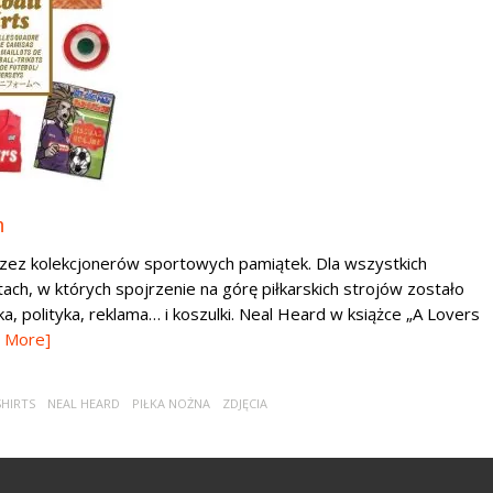
h
rzez kolekcjonerów sportowych pamiątek. Dla wszystkich
tach, w których spojrzenie na górę piłkarskich strojów zostało
, polityka, reklama… i koszulki. Neal Heard w książce „A Lovers
 More]
SHIRTS
NEAL HEARD
PIŁKA NOŻNA
ZDJĘCIA