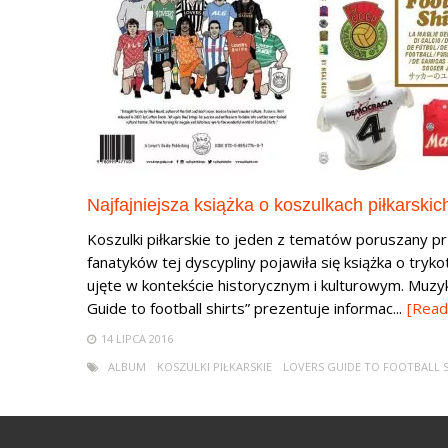
Najfajniejsza książka o koszulkach piłkarskic
Koszulki piłkarskie to jeden z tematów poruszany p
fanatyków tej dyscypliny pojawiła się książka o tryko
ujęte w kontekście historycznym i kulturowym. Muzyka
Guide to football shirts” prezentuje informac...
[Read
14 LIPCA 2016
ALBUM
KOSZULKI PIŁKARSKIE
LOVERS GUIDE TO FOOTBALL 