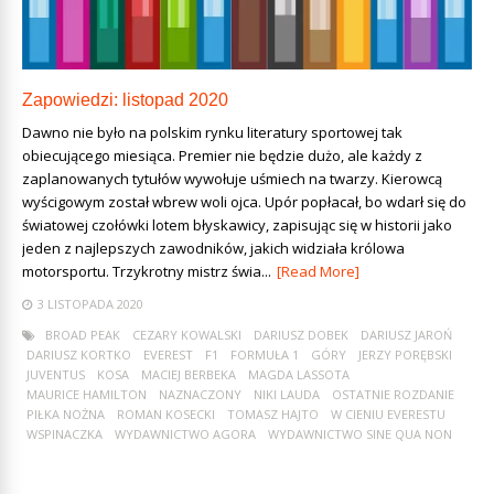
Zapowiedzi: listopad 2020
Dawno nie było na polskim rynku literatury sportowej tak
obiecującego miesiąca. Premier nie będzie dużo, ale każdy z
zaplanowanych tytułów wywołuje uśmiech na twarzy. Kierowcą
wyścigowym został wbrew woli ojca. Upór popłacał, bo wdarł się do
światowej czołówki lotem błyskawicy, zapisując się w historii jako
jeden z najlepszych zawodników, jakich widziała królowa
motorsportu. Trzykrotny mistrz świa...
[Read More]
3 LISTOPADA 2020
BROAD PEAK
CEZARY KOWALSKI
DARIUSZ DOBEK
DARIUSZ JAROŃ
DARIUSZ KORTKO
EVEREST
F1
FORMUŁA 1
GÓRY
JERZY PORĘBSKI
JUVENTUS
KOSA
MACIEJ BERBEKA
MAGDA LASSOTA
MAURICE HAMILTON
NAZNACZONY
NIKI LAUDA
OSTATNIE ROZDANIE
PIŁKA NOŻNA
ROMAN KOSECKI
TOMASZ HAJTO
W CIENIU EVERESTU
WSPINACZKA
WYDAWNICTWO AGORA
WYDAWNICTWO SINE QUA NON