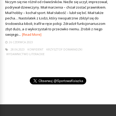
Niczym się nie różnił od rówieśników. Nieźle się uczył, imprezował,
podrywał dziewczyny. Miał marzenia – chciał zostać prawnikiem.
Miał hobby – kochał sport. Miał słabość – lubił się bić. Miał także
pecha… Nastolatek z Łodzi, który nieopatrznie zbliżył się do
środowiska kiboli, trafił w ręce policji. Zdradził funkcjonariuszom
zbyt dużo, a ci wykorzystali to przeciwko niemu. Zrobili z niego
swojego...
[Read More]
26 CZERWCA 2023
28.06.2023
KONFIDENT
KRZYSZTOF DOMARADZKI
WYDAWNICTWO LITERACKIE