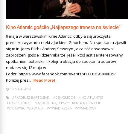
Kino Atlantic gościło „Najlepszego trenera na świecie”
9 maja w warszawskim Kinie Atlantic odbyła się uroczysta
premiera wywiadu-rzeki z Jackiem Gmochem. Na spotkaniu zjawili
się m.in. Jerzy Pilch i Andrzej Seweryn , a całość obserwowali
zaproszeni goście i dziennikarze. Jeżeli ktoś jest zainteresowany
spotkaniem autorskim, kolejna okazja do spotkania autorów
nadarzy się 12 maja w
Łodzi: https://www.facebook.com/events/413318595808635/
Poniżej prez...
[Read More]
10 MAJA 2018
ARKADIUSZ BARTOSIAK
JACEK GMOCH
KINO ATLANTIC
ŁUKASZ KLINKE
MAJ 2018
NAJLEPSZY TRENER NA ŚWIECIE
WYDAWNICTWO W.A.B.
WYWIAD-RZEKA
WYWIADOWY