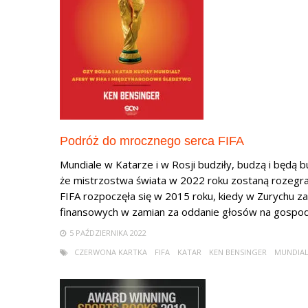
Podróż do mrocznego serca FIFA
Mundiale w Katarze i w Rosji budziły, budzą i będą bu
że mistrzostwa świata w 2022 roku zostaną rozegran
FIFA rozpoczęła się w 2015 roku, kiedy w Zurychu z
finansowych w zamian za oddanie głosów na gospoda
5 PAŹDZIERNIKA 2022
CZERWONA KARTKA
FIFA
KATAR
KEN BENSINGER
MUNDIA