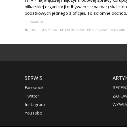
FIFA – największej międzynarodowej sprawy korupcyj
piłkarskiej organizacji odbywało się na małą skalę,
podatkowych jednego z oficjeli. To skromne dochod..
8 MAJA 2019
2020
FIFA MAFIA
KEN BENSINGER
PIŁKA NOŻNA
RED CARD
SERWIS
ARTY
Facebook
RECEN
Twitter
ZAPOW
Instagram
WYWIA
YouTube