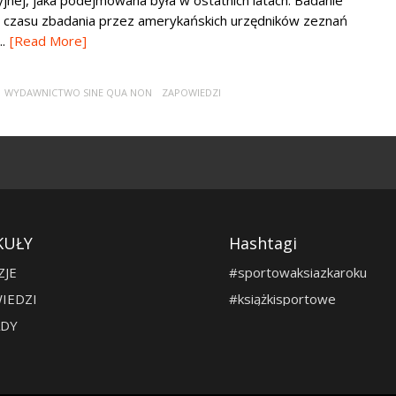
nej, jaka podejmowana była w ostatnich latach. Badanie
 do czasu zbadania przez amerykańskich urzędników zeznań
.
[Read More]
WYDAWNICTWO SINE QUA NON
ZAPOWIEDZI
KUŁY
Hashtagi
ZJE
#sportowaksiazkaroku
IEDZI
#książkisportowe
DY