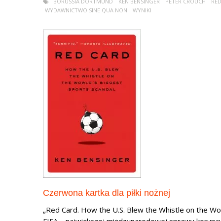
BORUSSIA DORTMUND
KEN BENSINGER
PETER CROUCH
RED
WYDAWNICTWO SINE QUA NON
WYNIKI
Czerwona kartka dla piłki nożnej
„Red Card. How the U.S. Blew the Whistle on the Wor