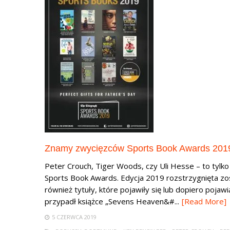
Znamy zwycięzców Sports Book Awards 201
Peter Crouch, Tiger Woods, czy Uli Hesse – to tylk
Sports Book Awards. Edycja 2019 rozstrzygnięta zost
również tytuły, które pojawiły się lub dopiero pojaw
przypadł książce „Sevens Heaven&#...
[Read More]
5 CZERWCA 2019