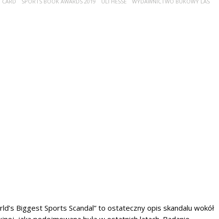
 CARD
SPORTS BOOK AWARDS 2019
ULI HESSE
WYDAWNICTWO BUKOWY LAS
ld’s Biggest Sports Scandal” to ostateczny opis skandalu wokół