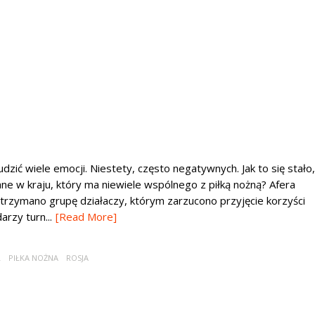
dzić wiele emocji. Niestety, często negatywnych. Jak to się stało,
e w kraju, który ma niewiele wspólnego z piłką nożną? Afera
atrzymano grupę działaczy, którym zarzucono przyjęcie korzyści
rzy turn...
[Read More]
L
PIŁKA NOŻNA
ROSJA