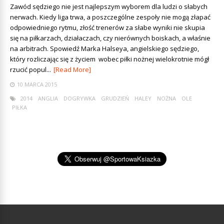
Zawód sędziego nie jest najlepszym wyborem dla ludzi o słabych
nerwach. Kiedy liga trwa, a poszczególne zespoły nie mogą złapać
odpowiedniego rytmu, złość trenerów za słabe wyniki nie skupia
się na piłkarzach, działaczach, czy nierównych boiskach, a właśnie
na arbitrach. Spowiedź Marka Halseya, angielskiego sędziego,
który rozliczając się z życiem wobec piłki nożnej wielokrotnie mógł
rzucić popul...
[Read More]
10 MARCA 2015
2014
ANGLIA
DOGRYWKA
GRUDZIEŃ
HALEY
NOŻNA
OLE
PIŁKA