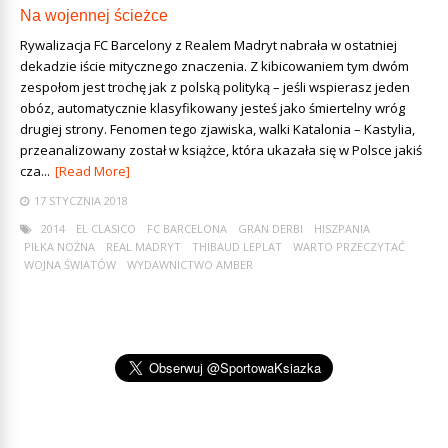
Na wojennej ścieżce
Rywalizacja FC Barcelony z Realem Madryt nabrała w ostatniej
dekadzie iście mitycznego znaczenia. Z kibicowaniem tym dwóm
zespołom jest trochę jak z polską polityką – jeśli wspierasz jeden
obóz, automatycznie klasyfikowany jesteś jako śmiertelny wróg
drugiej strony. Fenomen tego zjawiska, walki Katalonia – Kastylia,
przeanalizowany został w książce, która ukazała się w Polsce jakiś
cza...
[Read More]
17 STYCZNIA 2018
2014
EL CLASICO
FC BARCELONA
GRAN DERBI
HISZPANIA
PIŁKA NOŻNA
REAL MADRYT
THIBAUD LEPLAT
WARTO PRZECZYTAĆ
WOJNA ŚWIATÓW
WYDAWNICTWO AMBER