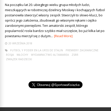
Na początku lat 20. ubiegłego wieku grupa młodych ludzi,
mieszkających w robotniczej dzielnicy Moskwy i kochających futbol
postanowiła stworzyć własny zespół. Stworzyli to słowo-klucz, bo
oprócz jego założenia, zbudowali go własnymi rękami i ciężko
zarobionymi pieniędzmi. Ten amatorski zespół, którego
popularność rosła bardzo szybko miał szczęście, bo już kilka lat po
powstaniu mierzył się z dużym...
[Read More]
20 WRZEŚNIA 2018
FUTBOL Y PODER EN LA URSS DE STALIN
PREMIERY ZAGRANICZNE
ROSJA
WŁOCHY
WYDAWNICTWO ALTAMAREA
ZSRR
ZWIĄZEK RADZIECKI