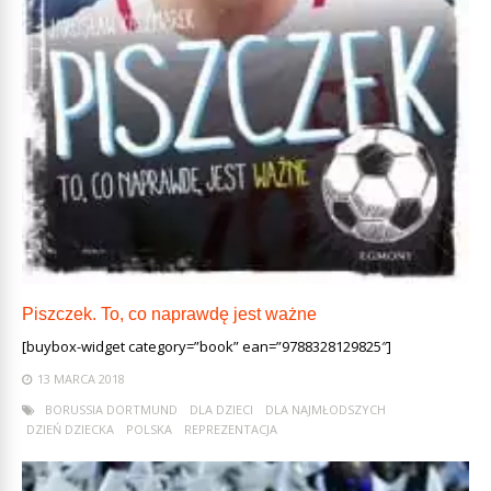
Piszczek. To, co naprawdę jest ważne
[buybox-widget category=”book” ean=”9788328129825″]
13 MARCA 2018
BORUSSIA DORTMUND
DLA DZIECI
DLA NAJMŁODSZYCH
DZIEŃ DZIECKA
POLSKA
REPREZENTACJA