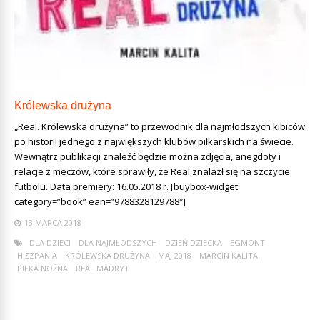
Królewska drużyna
„Real. Królewska drużyna” to przewodnik dla najmłodszych kibiców
po historii jednego z największych klubów piłkarskich na świecie.
Wewnątrz publikacji znaleźć będzie można zdjęcia, anegdoty i
relacje z meczów, które sprawiły, że Real znalazł się na szczycie
futbolu. Data premiery: 16.05.2018 r. [buybox-widget
category=”book” ean=”9788328129788″]
13 MARCA 2018
DLA DZIECI
DLA NAJMŁODSZYCH
DZIEŃ DZIECKA
EGMONT
HISZPANIA
KRÓLEWSKA DRUŻYNA
MAJ 2018
MARCIN KALITA
PIŁKA NOŻNA
REAL MADRYT