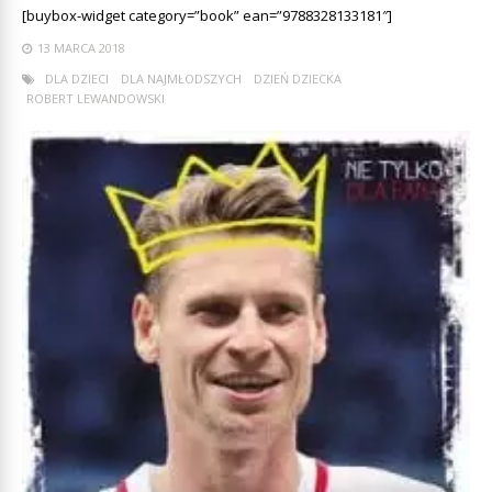
[buybox-widget category=”book” ean=”9788328133181″]
13 MARCA 2018
DLA DZIECI
DLA NAJMŁODSZYCH
DZIEŃ DZIECKA
ROBERT LEWANDOWSKI