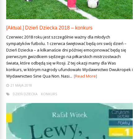
[Aktual.] Dzień Dziecka 2018 – konkurs
Czerwiec 2018 roku jest szczególnie ważny dla młodych
sympatyków futbolu. 1 czerwca świętować będą oni swój dzień –
Dzień Dziecka – a kilkanaście dni później emocjonować będą się
pierwszym gwizdkiem sędziego na piłkarskich mistrzostwach
świata, które odbędą się w Rosji. Z tej okazji mamy dla Was
konkurs, w którym nagrody ufundowało Wydawnictwo Dwukropek i
Wydawnictwo Sine Qua Non. Nasi...
[Read More]
21 MAJA 2018
DZIEŃ DZIECKA
KONKURS