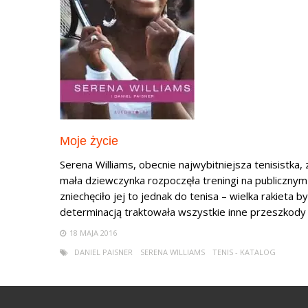
Moje życie
Serena Williams, obecnie najwybitniejsza tenisistka,
mała dziewczynka rozpoczęła treningi na publicznym k
zniechęciło jej to jednak do tenisa – wielka rakieta
determinacją traktowała wszystkie inne przeszkody .
18 MAJA 2016
DANIEL PAISNER
SERENA WILLIAMS
TENIS - KATALOG