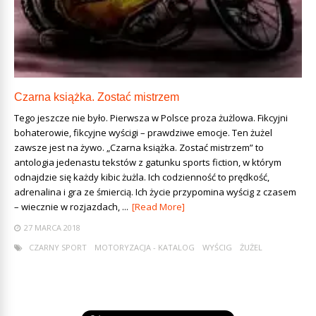
Czarna książka. Zostać mistrzem
Tego jeszcze nie było. Pierwsza w Polsce proza żużlowa. Fikcyjni
bohaterowie, fikcyjne wyścigi – prawdziwe emocje. Ten żużel
zawsze jest na żywo. „Czarna książka. Zostać mistrzem” to
antologia jedenastu tekstów z gatunku sports fiction, w którym
odnajdzie się każdy kibic żużla. Ich codzienność to prędkość,
adrenalina i gra ze śmiercią. Ich życie przypomina wyścig z czasem
– wiecznie w rozjazdach, ...
[Read More]
27 MARCA 2018
CZARNY SPORT
MOTORYZACJA - KATALOG
WYŚCIG
ŻUŻEL