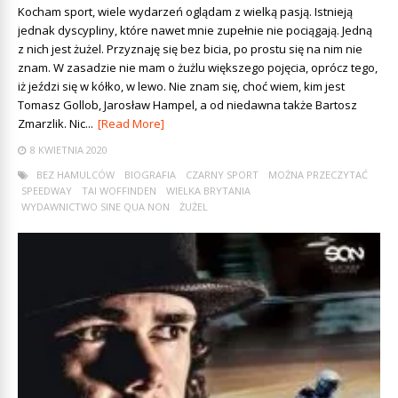
Kocham sport, wiele wydarzeń oglądam z wielką pasją. Istnieją
jednak dyscypliny, które nawet mnie zupełnie nie pociągają. Jedną
z nich jest żużel. Przyznaję się bez bicia, po prostu się na nim nie
znam. W zasadzie nie mam o żużlu większego pojęcia, oprócz tego,
iż jeździ się w kółko, w lewo. Nie znam się, choć wiem, kim jest
Tomasz Gollob, Jarosław Hampel, a od niedawna także Bartosz
Zmarzlik. Nic...
[Read More]
8 KWIETNIA 2020
BEZ HAMULCÓW
BIOGRAFIA
CZARNY SPORT
MOŻNA PRZECZYTAĆ
SPEEDWAY
TAI WOFFINDEN
WIELKA BRYTANIA
WYDAWNICTWO SINE QUA NON
ŻUŻEL