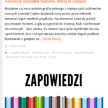
Porzućcie wszystkie hamulce, którzy to czytacie
Brutalnie szczera autobiografia jednego z najlepszych żużlowców
naszych czasów! Ciężko doświadczony przez życie miłośnik
łamania reguł i wielkich prędkości. Na pierwsze zawody jeździł
pocztowym fordem, a gdy przyjechał do Szwecji, klub zaoferował
mu motocykl… bez silnika. Po śmierci ojca życie wymknęło mu się
spod kontroli, lecz i na tym wirażu w końcu zdołał złapać podłoże.
Buntownik o gołębim se...
[Read More]
1 MARCA 2020
CZARNY SPORT
MARZEC 2020
MOTORYZACJA
TAI WOFFINDEN
WYDAWNICTWO SINE QUA NON
ŻUŻEL