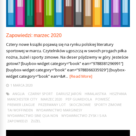
Zapowiedzi: marzec 2020
Cztery nowe książki pojawią się na rynku polskiej literatury
sportowej w marcu. Czytelników ugoszczą w swoich progach piłka
nożna, żużel i sporty zimowe. Na deser pójdziemy w góry. Jesteście
gotowi? [buybox-widget category=”book” ean=”9788381296991″]
[buybox-widget category=”book” ean=”9788366335929″] [buybox-
widget category=”book” ean=&#...
[Read More]
1 MARCA 2020
ANGLIA
CZARNY SPORT
DARIUSZ JAROŃ
HIMALAISTKA
HISZPANIA
MANCHESTER CITY
MARZEC 2020
PEP GUARDIOLA
POWIEŚĆ
PREMIER LEAGUE
PRZERWANY LOT
SKOCZKOWIE
SPORTY ZIMOWE
TAI WOFFINDEN
WYDAWNICTWO MARGINESY
WYDAWNICTWO SINE QUA NON
WYDAWNICTWO ZYSK I S-KA
ZAPOWIEDZI
ŻUŻEL