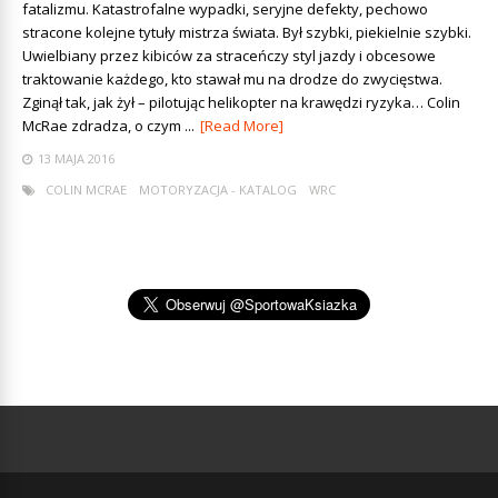
fatalizmu. Katastrofalne wypadki, seryjne defekty, pechowo
stracone kolejne tytuły mistrza świata. Był szybki, piekielnie szybki.
Uwielbiany przez kibiców za straceńczy styl jazdy i obcesowe
traktowanie każdego, kto stawał mu na drodze do zwycięstwa.
Zginął tak, jak żył – pilotując helikopter na krawędzi ryzyka… Colin
McRae zdradza, o czym ...
[Read More]
13 MAJA 2016
COLIN MCRAE
MOTORYZACJA - KATALOG
WRC