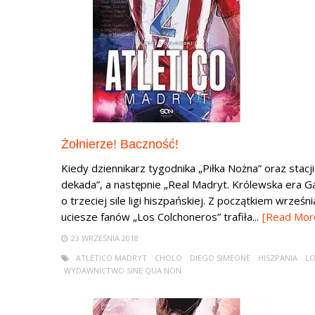
Żołnierze! Baczność!
Kiedy dziennikarz tygodnika „Piłka Nożna” oraz stacj
dekada”, a następnie „Real Madryt. Królewska era Ga
o trzeciej sile ligi hiszpańskiej. Z początkiem wrześn
uciesze fanów „Los Colchoneros” trafiła...
[Read Mor
23 WRZEŚNIA 2018
ATLETICO MADRYT
CHOLO
DIEGO SIMEONE
HISZPANIA
L
WYDAWNICTWO SINE QUA NON