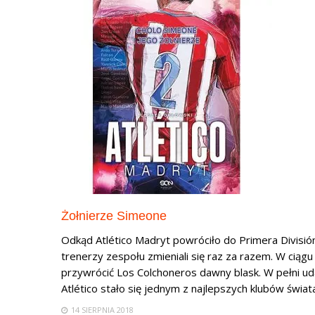
Żołnierze Simeone
Odkąd Atlético Madryt powróciło do Primera División
trenerzy zespołu zmieniali się raz za razem. W ciąg
przywrócić Los Colchoneros dawny blask. W pełni u
Atlético stało się jednym z najlepszych klubów świata.
14 SIERPNIA 2018