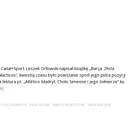
i Canal+Sport Leszek Orłowski napisał książkę „Barça. Złota
lacticos”, kwestią czasu było powstanie spod jego pióra pozycji
ia lektura pt. „Atlético Madryt. Cholo Simeone i jego żołnierze” ku
e]
OS COLCHONEROS
PIŁKA NOŻNA
WARTO PRZECZYTAĆ
WRZESIEŃ 2018