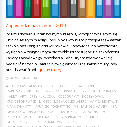
Zapowiedzi: październik 2019
Po umiarkowanie intensywnym wrześniu, w rozpoczynającym się
jutro dziesiątym miesiącu roku wydawcy nieco przyspieszą – wszak
czekają nas Targi Książki w Krakowie. Zapowiedzi na październik
wyglądają w związku z tym niezwykle interesująco! Po zakończeniu
kariery zawodowego koszykarza Kobe Bryant zdecydował się
podzielić z czytelnikami całą swoją wiedzą i rozumieniem gry, aby
przedstawić źródł...
[Read More]
30 WRZEŚNIA 2019
AC MILAN
ALAN HAFT SCOTT
BOKS
BURDA KSIĄŻKI
DARIUSZ PIĘTAK
ELŻBIETA PIĘTAK
ERWAN LE CORRE
GUILLEM BALAGUE
HARRY HAFT
JERZY KUKUCZKA
KOBE BRYANT
KOSZYKÓWKA
KRZYSZTOF PIĄTEK
LHOTSE
LOS ANGELES LAKERS
MAMBA MENTALITY
MARK SYNNOTT
MAURICIO POCHETTINO
MENTALNOŚĆ MAMBY
NBA
NIEWIARYGODNA WSPINACZKA
PIŁKA NOŻNA
POSTAW NA PLECY
PREMIER LEAGUE
RUCH NATURALNY W PRAKTYCE
SERIE A
STUART MCGILL
TOTTENHAM
WSPINACZKA
WYDAWNICTWO DOLNOŚLĄSKIE
WYDAWNICTWO GALAKTYKA