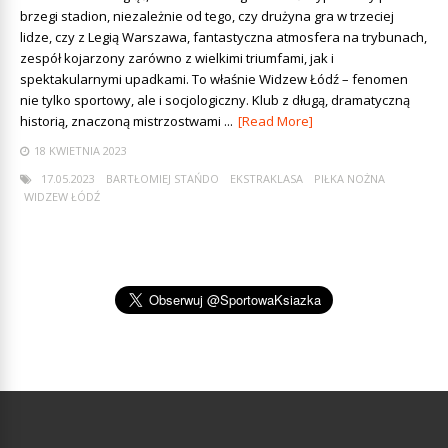
brzegi stadion, niezależnie od tego, czy drużyna gra w trzeciej
lidze, czy z Legią Warszawa, fantastyczna atmosfera na trybunach,
zespół kojarzony zarówno z wielkimi triumfami, jak i
spektakularnymi upadkami. To właśnie Widzew Łódź – fenomen
nie tylko sportowy, ale i socjologiczny. Klub z długą, dramatyczną
historią, znaczoną mistrzostwami ...
[Read More]
18 KWIETNIA 2023
17.05.2023
BARTŁOMIEJ STAŃDO
EKSTRAKLASA
PIŁKA NOŻNA
WIDZEW ŁÓDŹ