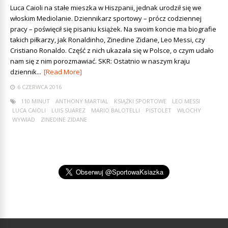
Luca Caioli na stałe mieszka w Hiszpanii, jednak urodził się we
włoskim Mediolanie. Dziennikarz sportowy – prócz codziennej
pracy – poświęcił się pisaniu książek. Na swoim koncie ma biografie
takich piłkarzy, jak Ronaldinho, Zinedine Zidane, Leo Messi, czy
Cristiano Ronaldo. Część z nich ukazała się w Polsce, o czym udało
nam się z nim porozmawiać. SKR: Ostatnio w naszym kraju
dziennik...
[Read More]
6 CZERWCA 2016
110 MINUT
ANTHONY MARTIAL
KSIĄŻKI SPORTOWE
LEO MESSI
LUCA CAIOLI
LUIS SUAREZ
MARIO BALOTELLI
PISTOLET
WŁOCHY
WYWIAD
ZINEDINE ZIDANE