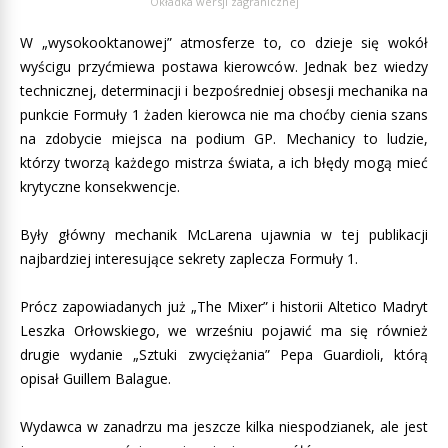
Okładka wersji zagranicznej
W „wysokooktanowej” atmosferze to, co dzieje się wokół
wyścigu przyćmiewa postawa kierowców. Jednak bez wiedzy
technicznej, determinacji i bezpośredniej obsesji mechanika na
punkcie Formuły 1 żaden kierowca nie ma choćby cienia szans
na zdobycie miejsca na podium GP. Mechanicy to ludzie,
którzy tworzą każdego mistrza świata, a ich błędy mogą mieć
krytyczne konsekwencje.
Były główny mechanik McLarena ujawnia w tej publikacji
najbardziej interesujące sekrety zaplecza Formuły 1.
Prócz zapowiadanych już „The Mixer” i historii Altetico Madryt
Leszka Orłowskiego, we wrześniu pojawić ma się również
drugie wydanie „Sztuki zwyciężania” Pepa Guardioli, którą
opisał Guillem Balague.
Wydawca w zanadrzu ma jeszcze kilka niespodzianek, ale jest