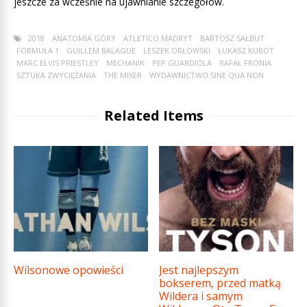
jeszcze za wcześnie na ujawnianie szczegółów.
2018
ANATOMIA GÓRY
ATLETICO MADRYT
BARTOSZ SAŁBUT
FORMUŁA 1
GUILLEM BALAGUE
LESZEK ORŁOWSKI
ŁUKASZ KUBOT
MARC ELVIS PRIESTLEY
MECHANIK
PEP GUARDIOLA
RAFAŁ FRONIA
SZTUKA ZWYCIĘŻANIA
THE MIXER
WYDAWNICTWO SINE QUA NON
Related Items
Wilsonowe opowieści
Jest najlepszym
bokserem, przed matką
Wildera i samym