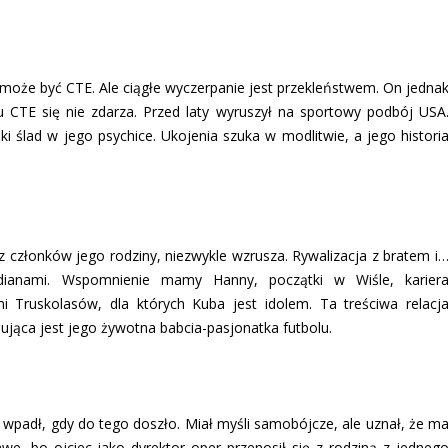
e może być CTE. Ale ciągłe wyczerpanie jest przekleństwem. On jedna
 CTE się nie zdarza. Przed laty wyruszył na sportowy podbój USA
ki ślad w jego psychice. Ukojenia szuka w modlitwie, a jego histori
 członków jego rodziny, niezwykle wzrusza. Rywalizacja z bratem i
 Indianami. Wspomnienie mamy Hanny, początki w Wiśle, karier
i Truskolasów, dla których Kuba jest idolem. Ta treściwa relacj
ująca jest jego żywotna babcia-pasjonatka futbolu.
ą wpadł, gdy do tego doszło. Miał myśli samobójcze, ale uznał, że m
we, bo ojciec jako dyrektor oper przenosił się z rodziną z jedneg