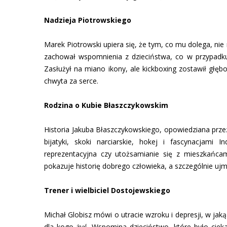
Nadzieja Piotrowskiego
Marek Piotrowski upiera się, że tym, co mu dolega, ni
zachował wspomnienia z dzieciństwa, co w przypadku
Zasłużył na miano ikony, ale kickboxing zostawił głębo
chwyta za serce.
Rodzina o Kubie Błaszczykowskim
Historia Jakuba Błaszczykowskiego, opowiedziana przez
bijatyki, skoki narciarskie, hokej i fascynacjami
reprezentacyjna czy utożsamianie się z mieszkańcam
pokazuje historię dobrego człowieka, a szczególnie ujm
Trener i wielbiciel Dostojewskiego
Michał Globisz mówi o utracie wzroku i depresji, w jak
dla kogo żyć. Wspomina dzieciństwo, które było cieka