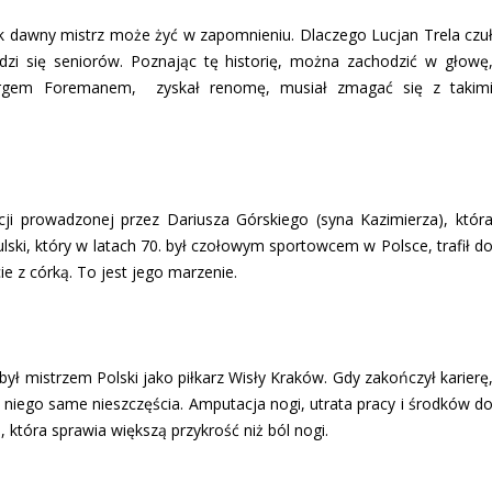
 jak dawny mistrz może żyć w zapomnieniu. Dlaczego Lucjan Trela czu
odzi się seniorów. Poznając tę historię, można zachodzić w głowę
Georgem Foremanem, zyskał renomę, musiał zmagać się z takim
i prowadzonej przez Dariusza Górskiego (syna Kazimierza), któr
ski, który w latach 70. był czołowym sportowcem w Polsce, trafił d
 z córką. To jest jego marzenie.
był mistrzem Polski jako piłkarz Wisły Kraków. Gdy zakończył karierę
niego same nieszczęścia. Amputacja nogi, utrata pracy i środków d
która sprawia większą przykrość niż ból nogi.