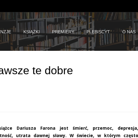
NZJE
KSIĄŻKI
PREMIERY
PLEBISCYT
O NAS
zawsze te dobre
iążce Dariusza Farona jest śmierć, przemoc, depresja
tność, utrata dawnej sławy. W świecie, w którym częst