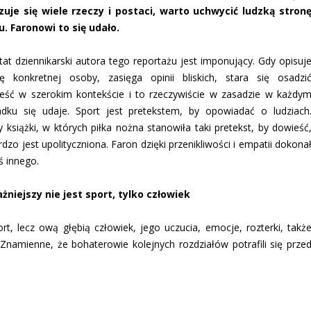
izuje się wiele rzeczy i postaci, warto uchwycić ludzką stron
u. Faronowi to się udało.
at dziennikarski autora tego reportażu jest imponujący. Gdy opisuj
rię konkretnej osoby, zasięga opinii bliskich, stara się osadzi
eść w szerokim kontekście i to rzeczywiście w zasadzie w każdy
adku się udaje. Sport jest pretekstem, by opowiadać o ludziach
książki, w których piłka nożna stanowiła taki pretekst, by dowieść
rdzo jest upolityczniona. Faron dzięki przenikliwości i empatii dokona
ś innego.
żniejszy nie jest sport, tylko człowiek
, lecz ową głębią człowiek, jego uczucia, emocje, rozterki, takż
 Znamienne, że bohaterowie kolejnych rozdziałów potrafili się prze