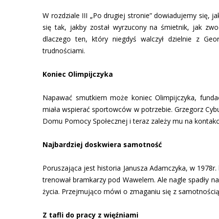
W rozdziale III „Po drugiej stronie” dowiadujemy się,
się tak, jakby został wyrzucony na śmietnik, jak zw
dlaczego ten, który niegdyś walczył dzielnie z 
trudnościami.
Koniec Olimpijczyka
Napawać smutkiem może koniec Olimpijczyka, fundacj
miała wspierać sportowców w potrzebie. Grzegorz Cybul
Domu Pomocy Społecznej i teraz zależy mu na kontakcie
Najbardziej doskwiera samotność
Poruszająca jest historia Janusza Adamczyka, w 1978r. 
trenował bramkarzy pod Wawelem. Ale nagle spadły na 
życia. Przejmująco mówi o zmaganiu się z samotnością, 
Z tafli do pracy z więźniami