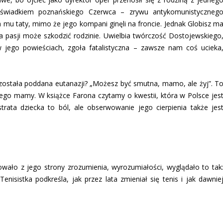
ł świadkiem poznańskiego Czerwca – zrywu antykomunistyczneg
 mu taty, mimo że jego kompani ginęli na froncie. Jednak Globisz m
cja pasji może szkodzić rodzinie. Uwielbia twórczość Dostojewskiego
w jego powieściach, zgoła fatalistyczna – zawsze nam coś ucieka
ra została poddana eutanazji? „Możesz być smutna, mamo, ale żyj”. T
jego mamy. W książce Farona czytamy o kwestii, która w Polsce jes
trata dziecka to ból, ale obserwowanie jego cierpienia także jes
wało z jego strony zrozumienia, wyrozumiałości, wyglądało to tak
Tenisistka podkreśla, jak przez lata zmieniał się tenis i jak dawnie