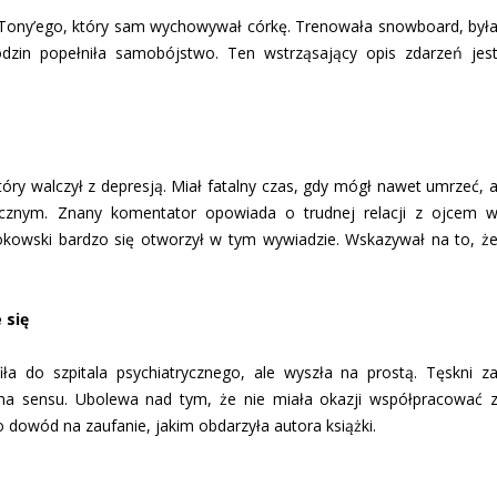
jca Tony’ego, który sam wychowywał córkę. Trenowała snowboard, był
rodzin popełniła samobójstwo. Ten wstrząsający opis zdarzeń jes
y walczył z depresją. Miał fatalny czas, gdy mógł nawet umrzeć, 
hicznym. Znany komentator opowiada o trudnej relacji z ojcem 
okowski bardzo się otworzył w tym wywiadzie. Wskazywał na to, ż
 się
iła do szpitala psychiatrycznego, ale wyszła na prostą. Tęskni z
 ma sensu. Ubolewa nad tym, że nie miała okazji współpracować 
 dowód na zaufanie, jakim obdarzyła autora książki.