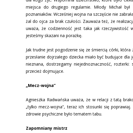
miejsca do drugiego regularnie. Młody Michał by
poznaniaków. Wcześniej wojna na szczęście nie zabrała
żal do ojca za brak czułości. Zauważa też, że realiza
uważa, że codzienność jest taka jak rzeczywistość 
jesteśmy skazani na porażkę.
Jak trudne jest pogodzenie się ze śmiercią córki, któ
przesłanie dojrzałego dziecka miało być budujące dla 
nieznana, dostrzegamy niejednoznaczność, rozterki: s
przecież dojmujące.
„Mecz-wojna”
Agnieszka Radwańska uważa, że w relacji z tatą brako
„tylko mecz-wojna”, teraz ich stosunki się poprawiaj. 
zdrowie psychiczne było tematem tabu.
Zapomniany mistrz