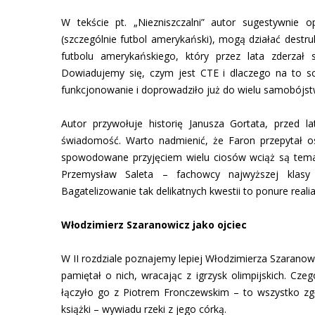
W tekście pt. „Niezniszczalni” autor sugestywnie o
(szczególnie futbol amerykański), mogą działać destru
futbolu amerykańskiego, który przez lata zderzał 
Dowiadujemy się, czym jest CTE i dlaczego na to sch
funkcjonowanie i doprowadziło już do wielu samobójs
Autor przywołuje historię Janusza Gortata, przed lat
świadomość. Warto nadmienić, że Faron przepytał o
spowodowane przyjęciem wielu ciosów wciąż są temat
Przemysław Saleta – fachowcy najwyższej klasy 
Bagatelizowanie tak delikatnych kwestii to ponure real
Włodzimierz Szaranowicz jako ojciec
W II rozdziale poznajemy lepiej Włodzimierza Szaranowic
pamiętał o nich, wracając z igrzysk olimpijskich. Cze
łączyło go z Piotrem Fronczewskim – to wszystko zg
książki – wywiadu rzeki z jego córką.