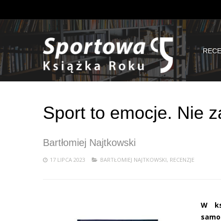
RECE
Sport to emocje. Nie 
Bartłomiej Najtkowski
17 LIPCA 2023
BARTŁOMIEJ NAJTKOWSKI
,
RECENZJE
W ks
samo