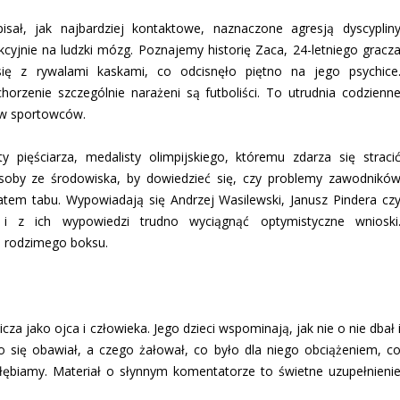
pisał, jak najbardziej kontaktowe, naznaczone agresją dyscyplin
kcyjnie na ludzki mózg. Poznajemy historię Zaca, 24-letniego gracz
się z rywalami kaskami, co odcisnęło piętno na jego psychice
orzenie szczególnie narażeni są futboliści. To utrudnia codzienn
tw sportowców.
y pięściarza, medalisty olimpijskiego, któremu zdarza się straci
soby ze środowiska, by dowiedzieć się, czy problemy zawodnikó
em tabu. Wypowiadają się Andrzej Wasilewski, Janusz Pindera cz
i z ich wypowiedzi trudno wyciągnąć optymistyczne wnioski
ia rodzimego boksu.
za jako ojca i człowieka. Jego dzieci wspominają, jak nie o nie dbał 
go się obawiał, a czego żałował, co było dla niego obciążeniem, c
łębiamy. Materiał o słynnym komentatorze to świetne uzupełnieni