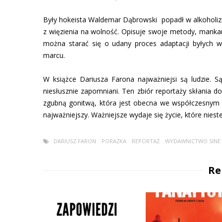
Były hokeista Waldemar Dąbrowski popadł w alkoholiz
z więzienia na wolność. Opisuje swoje metody, manka
można starać się o udany proces adaptacji byłych 
marcu.
W książce Dariusza Farona najważniejsi są ludzie. Są
niesłusznie zapomniani. Ten zbiór reportaży skłania d
zgubną gonitwą, która jest obecna we współczesnym świ
najważniejszy. Ważniejsze wydaje się życie, które niest
DARIUSZ FARON
PORAŻKA
REPORTAŻ
WYDAWNICTWO SINE
Re