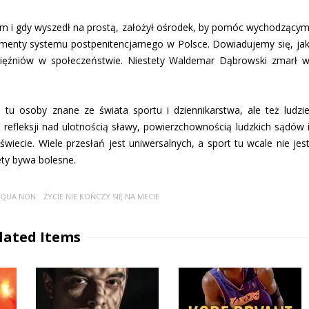
m i gdy wyszedł na prostą, założył ośrodek, by pomóc wychodzący
menty systemu postpenitencjarnego w Polsce. Dowiadujemy się, ja
więźniów w społeczeństwie. Niestety Waldemar Dąbrowski zmarł 
 tu osoby znane ze świata sportu i dziennikarstwa, ale też ludzi
o refleksji nad ulotnością sławy, powierzchownością ludzkich sądów 
ecie. Wiele przesłań jest uniwersalnych, a sport tu wcale nie jes
ety bywa bolesne.
 QUA NON
ŻYCIE NIE KOŃCZY SIĘ NA MECIE
lated Items