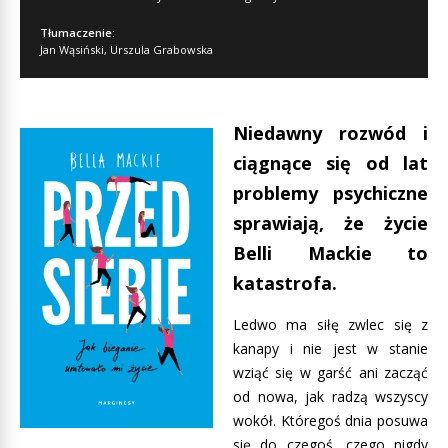
Tłumaczenie:
Jan Wąsiński
,
Urszula Grabowska
Niedawny rozwód i
ciągnące się od lat
problemy psychiczne
sprawiają, że życie
Belli Mackie to
katastrofa.
Ledwo ma siłę zwlec się z
kanapy i nie jest w stanie
wziąć się w garść ani zacząć
od nowa, jak radzą wszyscy
wokół. Któregoś dnia posuwa
się do czegoś, czego nigdy