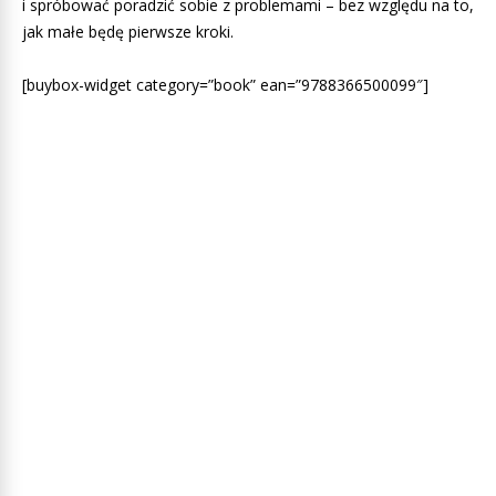
i spróbować poradzić sobie z problemami – bez względu na to,
jak małe będę pierwsze kroki.
[buybox-widget category=”book” ean=”9788366500099″]