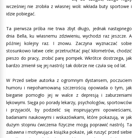
wcześniej nie zrobiła z własnej woli: wkłada buty sportowe i
idzie pobiegać.
Ta pierwsza próba nie trwa zbyt długo, jednak następnego
dnia Bella, ku własnemu zdziwieniu, wychodzi raz jeszcze. A
później kolejny raz. I znowu. Zaczyna wyznaczać sobie
stosunkowo łatwe cele: przetruchtać pięć kilometrów, chodzić
pieszo do pracy, zrobić parę pompek. Wkrótce dostrzega, jak
bardzo zmienił się jej nastrój: tak dobrze nie czuła się od lat.
W Przed siebie autorka z ogromnym dystansem, poczuciem
humoru i niepohamowaną szczerością opowiada o tym, jak
bieganie pomogło jej w walce z depresją i zaburzeniami
lękowymi. Sięga po porady lekarzy, psychologów, sportowców
i przyjaciół, by podzielić się inspirującymi opowieściami,
badaniami naukowymi i wskazówkami, które pokazują, w jak
dużym stopniu ćwiczenia fizyczne mogą poprawić nastrój. Ta
zabawna i motywująca książka pokaże, jak ruszyć przed siebie