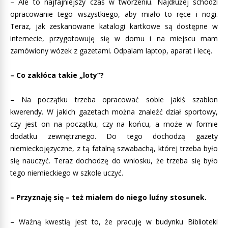
– Ale to najfajniejszy czas w tworzeniu. Najdłużej schodzi
opracowanie tego wszystkiego, aby miało to ręce i nogi.
Teraz, jak zeskanowane katalogi kartkowe są dostępne w
internecie, przygotowuję się w domu i na miejscu mam
zamówiony wózek z gazetami. Odpalam laptop, aparat i lecę.
– Co zakłóca takie „loty”?
– Na początku trzeba opracować sobie jakiś szablon
kwerendy. W jakich gazetach można znaleźć dział sportowy,
czy jest on na początku, czy na końcu, a może w formie
dodatku zewnętrznego. Do tego dochodzą gazety
niemieckojęzyczne, z tą fatalną szwabachą, której trzeba było
się nauczyć. Teraz dochodzę do wniosku, że trzeba się było
tego niemieckiego w szkole uczyć.
– Przyznaję się – też miałem do niego luźny stosunek.
– Ważną kwestią jest to, że pracuję w budynku Biblioteki