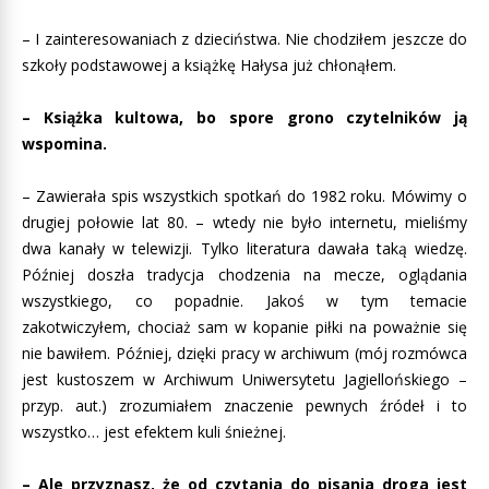
– I zainteresowaniach z dzieciństwa. Nie chodziłem jeszcze do
szkoły podstawowej a książkę Hałysa już chłonąłem.
– Książka kultowa, bo spore grono czytelników ją
wspomina.
– Zawierała spis wszystkich spotkań do 1982 roku. Mówimy o
drugiej połowie lat 80. – wtedy nie było internetu, mieliśmy
dwa kanały w telewizji. Tylko literatura dawała taką wiedzę.
Później doszła tradycja chodzenia na mecze, oglądania
wszystkiego, co popadnie. Jakoś w tym temacie
zakotwiczyłem, chociaż sam w kopanie piłki na poważnie się
nie bawiłem. Później, dzięki pracy w archiwum (mój rozmówca
jest kustoszem w Archiwum Uniwersytetu Jagiellońskiego –
przyp. aut.) zrozumiałem znaczenie pewnych źródeł i to
wszystko… jest efektem kuli śnieżnej.
– Ale przyznasz, że od czytania do pisania droga jest