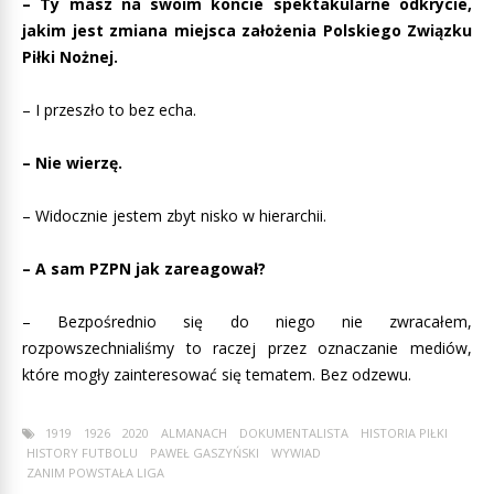
– Ty masz na swoim koncie spektakularne odkrycie,
jakim jest zmiana miejsca założenia Polskiego Związku
Piłki Nożnej.
– I przeszło to bez echa.
– Nie wierzę.
– Widocznie jestem zbyt nisko w hierarchii.
– A sam PZPN jak zareagował?
– Bezpośrednio się do niego nie zwracałem,
rozpowszechnialiśmy to raczej przez oznaczanie mediów,
które mogły zainteresować się tematem. Bez odzewu.
1919
1926
2020
ALMANACH
DOKUMENTALISTA
HISTORIA PIŁKI
HISTORY FUTBOLU
PAWEŁ GASZYŃSKI
WYWIAD
ZANIM POWSTAŁA LIGA