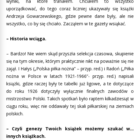
wyniki, na które trafiałem. Chciałem to wszystko
uporządkować, do tego coraz liczniej ukazywały się książki
Andrzeja Gowarzewskiego, gdzie pewne dane były, ale nie
wszystko, co by się chciało. Zacząłem w te gazety wsiąkać.
– Historia wciąga.
– Bardzo! Nie wiem skąd przyszła selekcja czasowa, skupienie
się na tym okresie, którym praktycznie nikt na poważnie się nie
zajął. I Hałys („Polska piłka nożna” – przyp. red.) i Radoń („Piłka
nożna w Polsce w latach 1921-1966”- przyp. red.) napisali
książki, gdzie raczej były te tabelki już ligowe, a te dotyczące
do roku 1926 dotyczyły wyłącznie finalnych zawodów o
mistrzostwo Polski. Takich spotkań było raptem kilkadziesiąt w
ciągu roku, więc nie oddawały tej skali piłkarskiej na ziemiach
polskich.
– Czyli genezy Twoich książek możemy szukać w…
innych książkach.