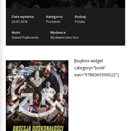
Data wydania:
Kategoria:
Rodzaj:
26.03.2018
Poradnik
Polska
Autor:
Wydawca:
Dawid Piątkowski
Wydawnictwo Kos
[buybox-widget
category=”book”
ean=”9788365590022″]