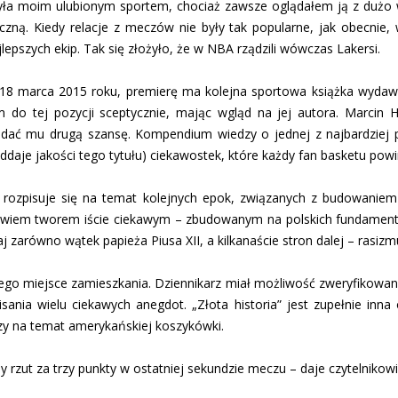
yła moim ulubionym sportem, chociaż zawsze oglądałem ją z dużo w
ęczną. Kiedy relacje z meczów nie były tak popularne, jak obecnie
epszych ekip. Tak się złożyło, że w NBA rządzili wówczas Lakersi.
j. 18 marca 2015 roku, premierę ma kolejna sportowa książka wyda
em do tej pozycji sceptycznie, mając wgląd na jej autora. Marcin 
dać mu drugą szansę. Kompendium wiedzy o jednej z najbardziej 
ddaje jakości tego tytułu) ciekawostek, które każdy fan basketu powi
 rozpisuje się na temat kolejnych epok, związanych z budowanie
 bowiem tworem iście ciekawym – zbudowanym na polskich fundamen
taj zarówno wątek papieża Piusa XII, a kilkanaście stron dalej – rasizm
go miejsce zamieszkania. Dziennikarz miał możliwość zweryfikowania 
isania wielu ciekawych anegdot. „Złota historia” jest zupełnie inna
zy na temat amerykańskiej koszykówki.
 rzut za trzy punkty w ostatniej sekundzie meczu – daje czytelnikow