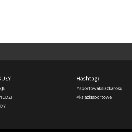
KUŁY
Hashtagi
ZJE
#sportowaksiazkaroku
IEDZI
#książkisportowe
DY