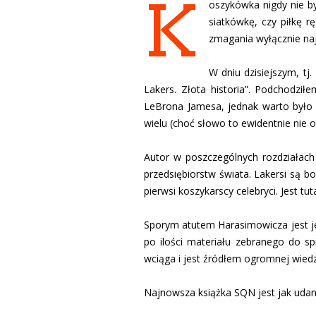
K
oszykówka nigdy nie b
siatkówkę, czy piłkę r
zmagania wyłącznie najl
W dniu dzisiejszym, t
Lakers. Złota historia”. Podchodził
LeBrona Jamesa, jednak warto było 
wielu (choć słowo to ewidentnie nie o
Autor w poszczególnych rozdziałach
przedsiębiorstw świata. Lakersi są
pierwsi koszykarscy celebryci. Jest tu
Sporym atutem Harasimowicza jest je
po ilości materiału zebranego do sp
wciąga i jest źródłem ogromnej wied
Najnowsza książka SQN jest jak udany