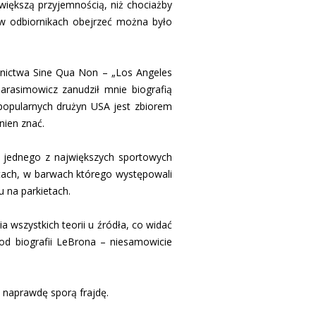
iększą przyjemnością, niż chociażby
, w odbiornikach obejrzeć można było
wnictwa Sine Qua Non – „Los Angeles
Harasimowicz zanudził mnie biografią
popularnych drużyn USA jest zbiorem
nien znać.
m jednego z największych sportowych
tach, w barwach którego występowali
u na parkietach.
wszystkich teorii u źródła, co widać
 od biografii LeBrona – niesamowicie
i naprawdę sporą frajdę.