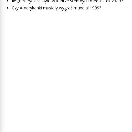
Ile „heteryczek” było w kadrze srebrnych medalistek z Rio?
Czy Amerykanki musiały wygrać mundial 1999?