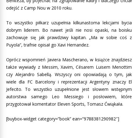
Beniteza, by pojechać na zgrupowanie kadry i dlaczego chciał
odejść z Camp Nou w 2010 roku.
To wszystko piłkarz uzupełnia kilkunastoma lekcjami bycia
dobrym liderem. Bo nawet jeśli nie nosi opaski, na boisku
zachowuje się jak prawdziwy kapitan. „Ma w sobie coś z
Puyola”, trafnie opisał go Xavi Hernandez.
Oprócz wspomnień Javiera Mascherano, w książce znajdziesz
także wywiady z Messim, Xavim, Césarem Luisem Menottim
czy Alejandro Sabellą. Wszyscy oni opowiadają o tym, jak
wiele dla FC Barcelony i reprezentacji Argentyny znaczy El
Jefecito. To wszystko uzupełnione jest słowem wstępnym
autorstwa samego Leo Messiego i posłowiem, które
przygotował komentator Eleven Sports, Tomasz Ćwiąkała.
[buybox-widget category=”book” ean=”9788381290982″]