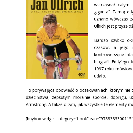
wstrząsnął całym 
giganta”. Tamtą ed
uznano wówczas za 
Ullrich jest przyszło
Bardzo szybko okr
czasów, a jego r
kontrowersyjne lata
biografii Eddy’ego
1997 roku mówiono,
udało.
To porywająca opowieść o oczekiwaniach, którym nie da 
dzieciństwa, zepsutym moralnie sporcie, dopingu, 
Armstrong. A także o tym, jak wszystkie te elementy m
[buybox-widget category=”book” ean=”9788383300115″