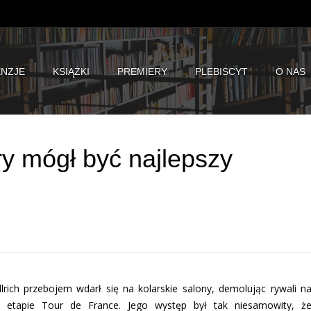
NZJE
KSIĄŻKI
PREMIERY
PLEBISCYT
O NAS
óry mógł być najlepszy
lrich przebojem wdarł się na kolarskie salony, demolując rywali n
 etapie Tour de France. Jego występ był tak niesamowity, ż