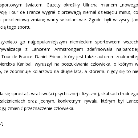
sportowym światem. Gazety określiły Ullricha mianem „noweg
ycję Tour de France wygrał z przewagą niemal dziesięciu minut, c
pokoleniową zmianę warty w kolarstwie. Zgodni byli wszyscy: Ja
ścią tego sportu.
zyknięto go najpopularniejszym niemieckim sportowcem wszec
ywalizacja z Lance’em Armstrongiem zdefiniowała najbardzie
 Tour de France. Daniel Friebe, który jest także autorem znakomite
 Merckxa Kanibal, wyruszył na poszukiwania człowieka, o którym 
 że zdominuje kolarstwo na długie lata, a któremu nigdy się to ni
się sprostać, wrażliwości psychicznej i fizycznej, skutkach trudneg
uzależnieniach oraz jednym, konkretnym rywalu, którym był Lanc
ogą zmienić przeznaczenie człowieka.
/]