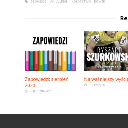
28.06.2023
JAN ULLRICH
KOLARSTWO
ROWER
Re
Zapowiedzi: sierpień
Najważniejszy wyści
2020
18 LIPCA 2019
9 SIERPNIA 2020