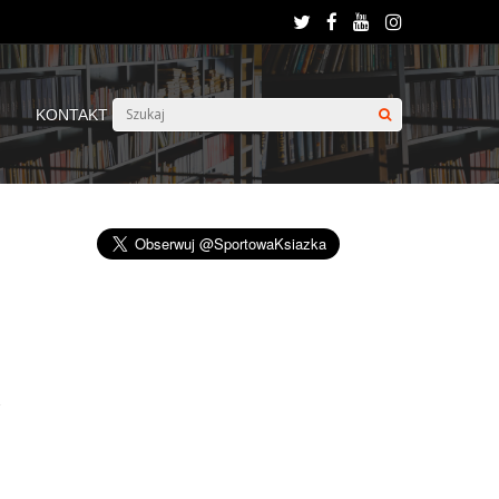
KONTAKT
a
e