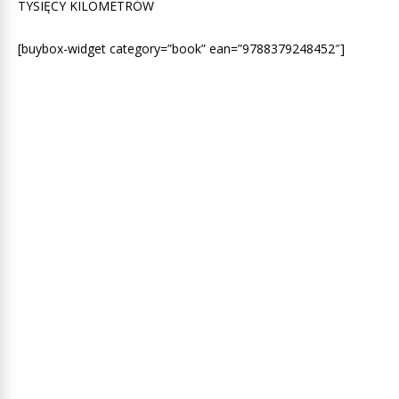
TYSIĘCY KILOMETRÓW
[buybox-widget category=”book” ean=”9788379248452″]