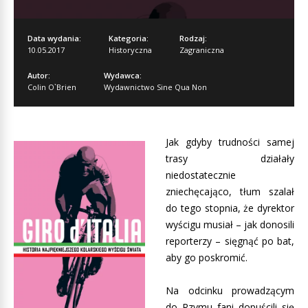
Data wydania:
Kategoria:
Rodzaj:
10.05.2017
Historyczna
Zagraniczna
Autor:
Wydawca:
Colin O`Brien
Wydawnictwo Sine Qua Non
Jak gdyby trudności samej
trasy działały
niedostatecznie
zniechęcająco, tłum szalał
do tego stopnia, że dyrektor
wyścigu musiał – jak donosili
reporterzy – sięgnąć po bat,
aby go poskromić.
Na odcinku prowadzącym
do Rzymu fani dopuścili się