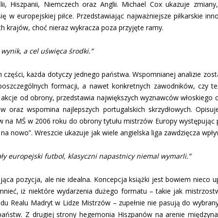
alii, Hiszpanii, Niemczech oraz Anglii. Michael Cox ukazuje zmiany
 w europejskiej piłce. Przedstawiając najważniejsze piłkarskie inno
ch krajów, choć nieraz wykracza poza przyjęte ramy.
wynik, a cel uświęca środki.”
m części, każda dotyczy jednego państwa. Wspomnianej analizie zosta
poszczególnych formacji, a nawet konkretnych zawodników, czy te
 akcje od obrony, przedstawia największych wyznawców włoskiego ca
ów oraz wspomina najlepszych portugalskich skrzydłowych. Opisuje
ków na MŚ w 2006 roku do obrony tytułu mistrzów Europy występując p
e na nowo”. Wreszcie ukazuje jak wiele angielska liga zawdzięcza wp
 europejski futbol, klasyczni napastnicy niemal wymarli.”
sująca pozycja, ale nie idealna. Koncepcja książki jest bowiem niec
mnieć, iż niektóre wydarzenia dużego formatu – takie jak mistrzos
zędu Realu Madryt w Lidze Mistrzów – zupełnie nie pasują do wybrany
państw. Z drugiej strony hegemonia Hiszpanów na arenie międzyna