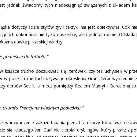
 jest jednak świadomy tych niedociągnięć związanych z układem k
iążka dotyczy ściśle stylów gry i taktyki nie jest obiektywna. Cox 
sując ich dokonania nie tylko obszernie, ale i jednostronnie. Odkład
aźną dawkę piłkarskiej wiedzy.
e podejście do futbolu.”
książce trudno doszukiwać się literówek, czy też uchybień w przek
cy w polskich mediach używając określenia Gran Derbi wymiennie 
yczy derbów Sevilli, a mecz pomiędzy Realem Madryt i Barceloną to E
m triumfu Francji na własnym podwórku.”
 jak wprowadzenie zakazu łapania przez bramkarzy futbolówki celo
ie się, dlaczego van Gaal nie cierpiał dryblingów, który piłkarz z 