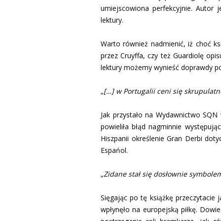
umiejscowiona perfekcyjnie. Autor
lektury.
Warto również nadmienić, iż choć ks
przez Cruyffa, czy też Guardiolę opi
lektury możemy wynieść doprawdy pok
„[…] w Portugalii ceni się skrupulatn
Jak przystało na Wydawnictwo SQN w 
powieliła błąd nagminnie występują
Hiszpanii określenie Gran Derbi dot
Espańol.
„Zidane stał się dosłownie symbole
Sięgając po tę książkę przeczytacie
wpłynęło na europejską piłkę. Dowiec