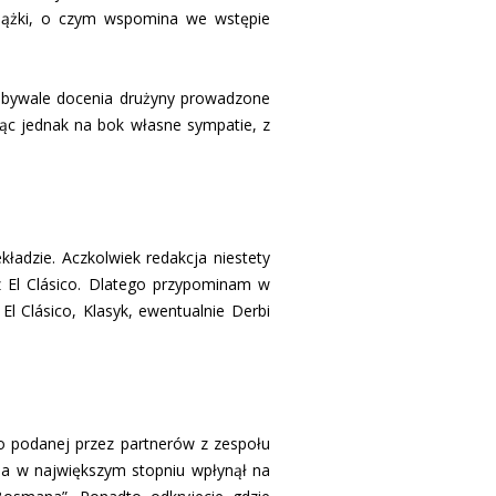
siążki, o czym wspomina we wstępie
niebywale docenia drużyny prowadzone
ając jednak na bok własne sympatie, z
ładzie. Aczkolwiek redakcja niestety
z El Clásico. Dlatego przypominam w
l Clásico, Klasyk, ewentualnie Derbi
wo podanej przez partnerów z zespołu
pola w największym stopniu wpłynął na