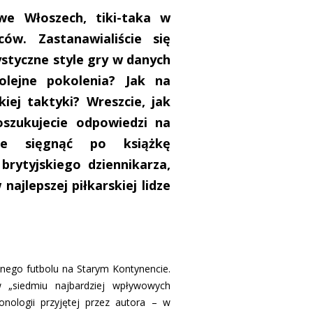
we Włoszech, tiki-taka w
ów. Zastanawialiście się
ystyczne style gry w danych
olejne pokolenia? Jak na
kiej taktyki? Wreszcie, jak
poszukujecie odpowiedzi na
ie sięgnąć po książkę
brytyjskiego dziennikarza,
najlepszej piłkarskiej lidze
esnego futbolu na Starym Kontynencie.
 „siedmiu najbardziej wpływowych
ronologii przyjętej przez autora – w