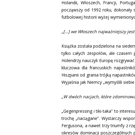
Holandii, Włoszech, Francji, Portug
począwszy od 1992 roku, dokonały się
futbolowej historii wyżej wymieniony
„[…] we Włoszech najważniejszy jest 
Książka została podzielona na siede
tylko całych zespołów, ale czasem 
Holendrzy nauczyli Europę rozgrywać
kluczowa dla francuskich napastnik
Hiszpanii od grania trójką napastni
Wyjaśnia jak Niemcy „wymyślili siebi
„W dwóch nacjach, które zdominowały
„Gegenpressing i tiki-taka” to intere
trochę „naciągane”. Wystarczy wspo
Fergusona, a nawet trzy triumfy z r
okresów dominacji poszczególnych 