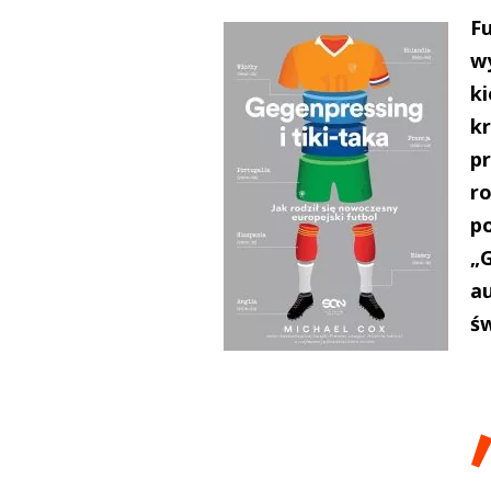
F
w
ki
k
pr
r
p
„G
au
św