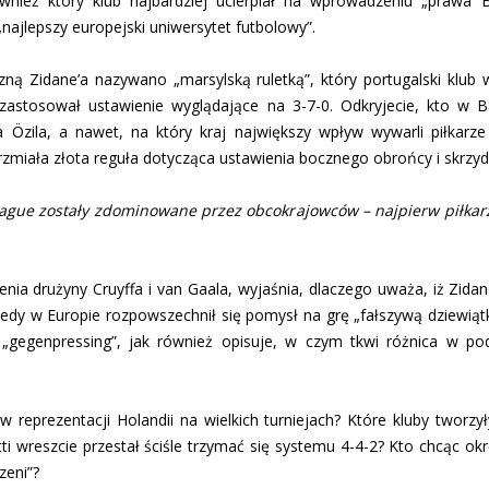
ównież który klub najbardziej ucierpiał na wprowadzeniu „prawa
 „najlepszy europejski uniwersytet futbolowy”.
czną Zidane’a nazywano „marsylską ruletką”, który portugalski klu
r zastosował ustawienie wyglądające na 3-7-0. Odkryjecie, kto w 
 Özila, a nawet, na który kraj największy wpływ wywarli piłkarze
brzmiała złota reguła dotycząca ustawienia bocznego obrońcy i skrzy
eague zostały zdominowane przez obcokrajowców – najpierw piłkar
ia drużyny Cruyffa i van Gaala, wyjaśnia, dlaczego uważa, iż Zidan
dy w Europie rozpowszechnił się pomysł na grę „fałszywą dziewiątką”
„gegenpressing”, jak również opisuje, w czym tkwi różnica w pode
w reprezentacji Holandii na wielkich turniejach? Które kluby tworzy
lotti wreszcie przestał ściśle trzymać się systemu 4-4-2? Kto chcąc o
zeni”?