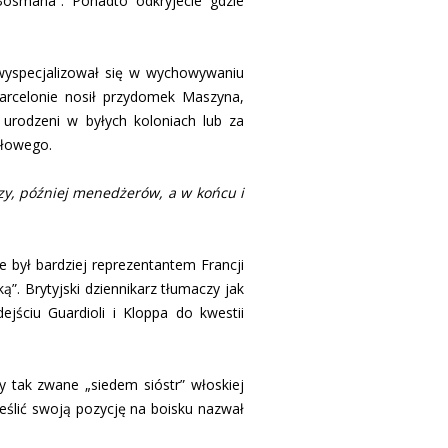
 Bosmana”. Ponadto odkryjecie gdzie
b wyspecjalizował się w wychowywaniu
Barcelonie nosił przydomek Maszyna,
 urodzeni w byłych koloniach lub za
dłowego.
zy, później menedżerów, a w końcu i
e był bardziej reprezentantem Francji
. Brytyjski dziennikarz tłumaczy jak
jściu Guardioli i Kloppa do kwestii
ły tak zwane „siedem sióstr” włoskiej
kreślić swoją pozycję na boisku nazwał