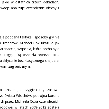
, jakie w ostatnich trzech dekadach,
wacje analizuje czteroletnie okresy z
je poddana taktyka i sposoby gry nie
ż trenerów. Michael Cox ukazuje jak
tenaccio, wyjaśnia, która cecha była
 drogę, jaką przeszła reprezentacja
raktycznie bez klasycznego snajpera.
ływom zagranicznym.
o uproszczona, a przyjęte ramy czasowe
two świata Włochów, potrójna korona
ch przez Michaela Coxa czteroletnich
rodowej w latach 2008-2012 została