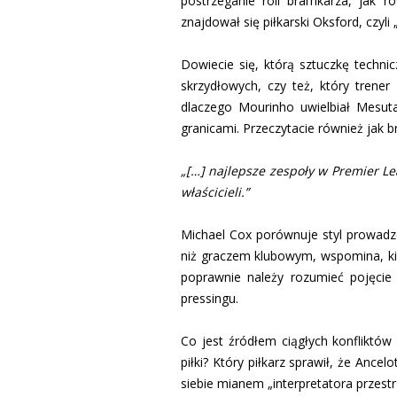
postrzeganie roli bramkarza, jak r
znajdował się piłkarski Oksford, czyli
Dowiecie się, którą sztuczkę techni
skrzydłowych, czy też, który trene
dlaczego Mourinho uwielbiał Mesuta
granicami. Przeczytacie również jak 
„[…] najlepsze zespoły w Premier L
właścicieli.”
Michael Cox porównuje styl prowadzen
niż graczem klubowym, wspomina, kie
poprawnie należy rozumieć pojęcie 
pressingu.
Co jest źródłem ciągłych konfliktów 
piłki? Który piłkarz sprawił, że Ance
siebie mianem „interpretatora przestr