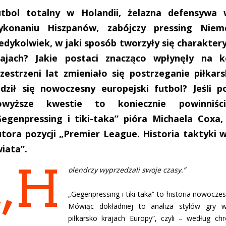
utbol totalny w Holandii, żelazna defensywa 
ykonaniu Hiszpanów, zabójczy pressing Niemc
edykolwiek, w jaki sposób tworzyły się charakter
rajach? Jakie postaci znacząco wpłynęły na k
zestrzeni lat zmieniało się postrzeganie piłkars
odził się nowoczesny europejski futbol? Jeśli 
owyższe kwestie to koniecznie powinniśc
egenpressing i tiki-taka” pióra Michaela Coxa, 
tora pozycji „Premier League. Historia taktyki w 
iata”.
„H
olendrzy wyprzedzali swoje czasy.”
„Gegenpressing i tiki-taka” to historia nowocz
Mówiąc dokładniej to analiza stylów gry w
piłkarsko krajach Europy”, czyli – według ch