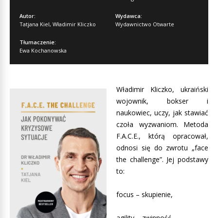
Autor:
Wydawca:
Tatjana Kiel
,
Władimir Kliczko
Wydawnictwo Otwarte
Tłumaczenie:
Ewa Kochanowska
Władimir Kliczko, ukraiński
wojownik, bokser i
naukowiec, uczy, jak stawiać
czoła wyzwaniom. Metoda
F.A.C.E., którą opracował,
odnosi się do zwrotu „face
the challenge”. Jej podstawy
to:
focus – skupienie,
agility – zwinność,