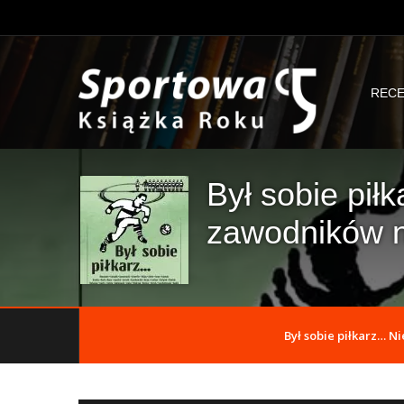
RECE
Był sobie pił
zawodników ni
Był sobie piłkarz… Ni