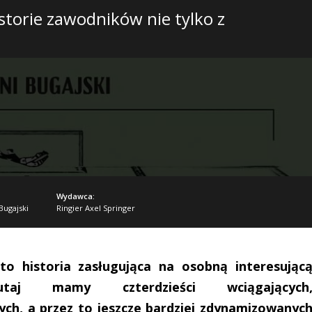
istorie zawodników nie tylko z
Wydawca:
Bugajski
Ringier Axel Springer
 to historia zasługująca na osobną interesując
utaj mamy czterdzieści wciągających
ch, a przez to jeszcze bardziej zdynamizowanyc