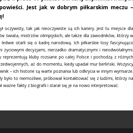
powieści. Jest jak w dobrym piłkarskim meczu 
ę!
ył oczywisty, tak jak nieoczywiste są ich kariery. Jest tu miejsce dl
w świata, mistrzów olimpijskich, ale także dla zawodników, którzy 
ledwie otarli się o kadrę narodową. Ich piłkarskie losy fascynując
mi życiowymi decyzjami, nierzadko dramatycznymi i nieodwołalnymi
 reprezentują kluby rozsiane po całej Polsce i pochodzą z różnyc
zedwojennych, aż do momentu, kiedy upadał mur berliński. Wszysc
nik – ich historie są warte poznania lub odkrycia w innym wymiarze
y było to niemożliwe, próbował kontaktować się z ludźmi, którzy n
ważne fakty z biografii i starał się je na nowo interpretować.