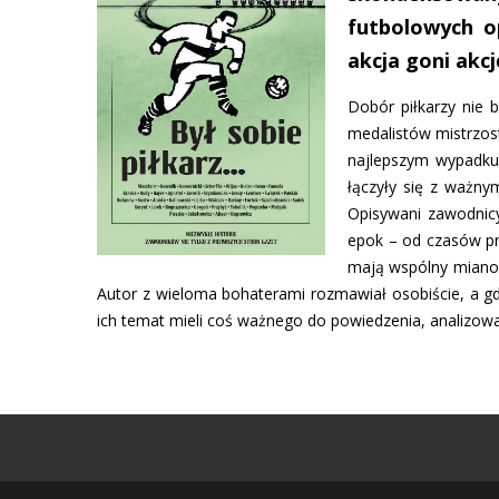
futbolowych o
akcja goni akcj
Dobór piłkarzy nie b
medalistów mistrzost
najlepszym wypadku 
łączyły się z ważny
Opisywani zawodnicy
epok – od czasów pr
mają wspólny mianow
Autor z wieloma bohaterami rozmawiał osobiście, a gd
ich temat mieli coś ważnego do powiedzenia, analizował 