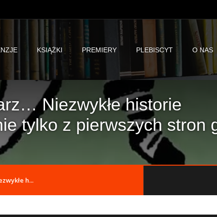
NZJE
KSIĄŻKI
PREMIERY
PLEBISCYT
O NAS
karz… Niezwykłe historie
e tylko z pierwszych stron 
ezwykłe h...