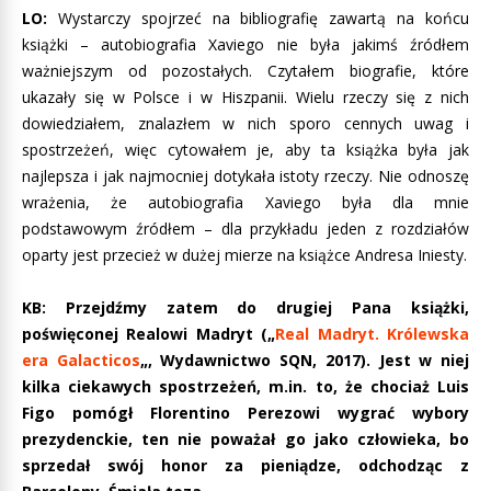
LO:
Wystarczy spojrzeć na bibliografię zawartą na końcu
książki – autobiografia Xaviego nie była jakimś źródłem
ważniejszym od pozostałych. Czytałem biografie, które
ukazały się w Polsce i w Hiszpanii. Wielu rzeczy się z nich
dowiedziałem, znalazłem w nich sporo cennych uwag i
spostrzeżeń, więc cytowałem je, aby ta książka była jak
najlepsza i jak najmocniej dotykała istoty rzeczy. Nie odnoszę
wrażenia, że autobiografia Xaviego była dla mnie
podstawowym źródłem – dla przykładu jeden z rozdziałów
oparty jest przecież w dużej mierze na książce Andresa Iniesty.
KB: Przejdźmy zatem do drugiej Pana książki,
poświęconej Realowi Madryt („
Real Madryt. Królewska
era Galacticos
„, Wydawnictwo SQN, 2017). Jest w niej
kilka ciekawych spostrzeżeń, m.in. to, że chociaż Luis
Figo pomógł Florentino Perezowi wygrać wybory
prezydenckie, ten nie poważał go jako człowieka, bo
sprzedał swój honor za pieniądze, odchodząc z