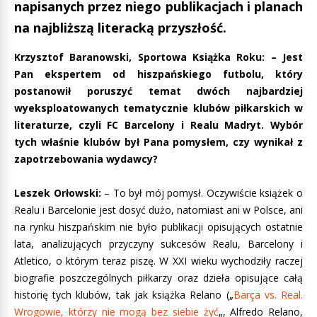
napisanych przez niego publikacjach i planach
na najbliższą literacką przyszłość.
Krzysztof Baranowski, Sportowa Książka Roku: – Jest
Pan ekspertem od hiszpańskiego futbolu, który
postanowił poruszyć temat dwóch najbardziej
wyeksploatowanych tematycznie klubów piłkarskich w
literaturze, czyli FC Barcelony i Realu Madryt. Wybór
tych właśnie klubów był Pana pomysłem, czy wynikał z
zapotrzebowania wydawcy?
Leszek Orłowski:
– To był mój pomysł. Oczywiście książek o
Realu i Barcelonie jest dosyć dużo, natomiast ani w Polsce, ani
na rynku hiszpańskim nie było publikacji opisujących ostatnie
lata, analizujących przyczyny sukcesów Realu, Barcelony i
Atletico, o którym teraz piszę. W XXI wieku wychodziły raczej
biografie poszczególnych piłkarzy oraz dzieła opisujące całą
historię tych klubów, tak jak książka Relano („
Barça vs. Real.
Wrogowie, którzy nie mogą bez siebie żyć
„, Alfredo Relano,