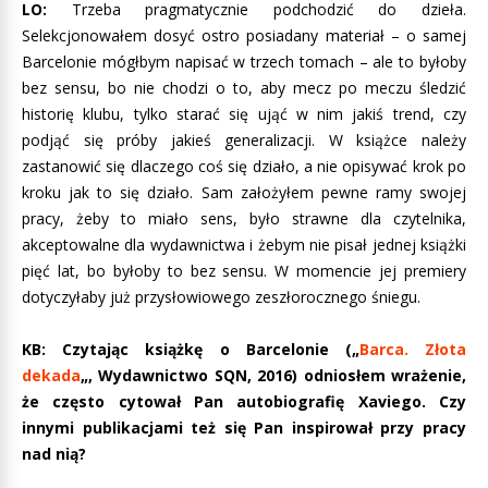
LO:
Trzeba pragmatycznie podchodzić do dzieła.
Selekcjonowałem dosyć ostro posiadany materiał – o samej
Barcelonie mógłbym napisać w trzech tomach – ale to byłoby
bez sensu, bo nie chodzi o to, aby mecz po meczu śledzić
historię klubu, tylko starać się ująć w nim jakiś trend, czy
podjąć się próby jakieś generalizacji. W książce należy
zastanowić się dlaczego coś się działo, a nie opisywać krok po
kroku jak to się działo. Sam założyłem pewne ramy swojej
pracy, żeby to miało sens, było strawne dla czytelnika,
akceptowalne dla wydawnictwa i żebym nie pisał jednej książki
pięć lat, bo byłoby to bez sensu. W momencie jej premiery
dotyczyłaby już przysłowiowego zeszłorocznego śniegu.
KB: Czytając książkę o Barcelonie („
Barca. Złota
dekada
„, Wydawnictwo SQN, 2016) odniosłem wrażenie,
że często cytował Pan autobiografię Xaviego. Czy
innymi publikacjami też się Pan inspirował przy pracy
nad nią?