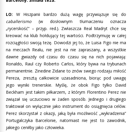
Barcelony. Śmiała teza.
LO:
W Hiszpanii bardzo dużą wagę przywiązuje się do
caballerismo
(w dosłownym tłumaczeniu oznacza
„rycerskość” – przyp. red.). Zwłaszcza Real Madryt chce się
kreować na klub hołdujący tej wartości. Podtrzymuję w całej
rozciągłości swoją tezę. Dowodzi jej to, że Luisa Figo nie ma
na meczach Realu, nie jest na nie zapraszany, a wszystkie
dawne gwiazdy od czasu do czasu się na nich pojawiają:
Ronaldo, Raul czy Roberto Carlos, który bywa na trybunach
permanentnie. Zinedine Zidane to znów swego rodzaju miłość
Pereza, zresztą całkowicie uzasadniona, biorąc pod uwagę
jego wyniki trenerskie. Myślę, że obok Figo tylko David
Beckham jest takim piłkarzem, z którym Florentino Perez nie
związał się uczuciowo w żaden sposób. Jednego i drugiego
traktował on wyłącznie jako instrument do osiągnięcia celów.
Perez skorzystał z okazji, jaką była możliwość „wykradzenia”
Portugalczyka Barcelonie, natomiast nie jest to zawodnik,
jakiego ceniłby jako człowieka.