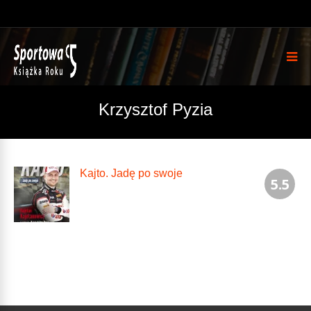
Krzysztof Pyzia
Kajto. Jadę po swoje
5.5