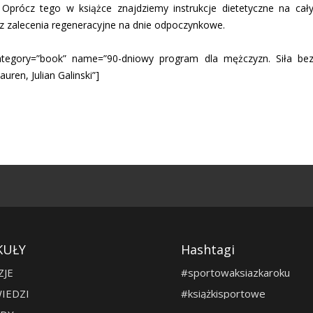
. Oprócz tego w książce znajdziemy instrukcje dietetyczne na cał
az zalecenia regeneracyjne na dnie odpoczynkowe.
ategory=”book” name=”90-dniowy program dla mężczyzn. Siła be
auren, Julian Galinski”]
KUŁY
Hashtagi
ZJE
#sportowaksiazkaroku
IEDZI
#książkisportowe