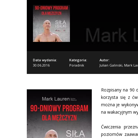
Data wydania:
Kategoria:
Autor:
30.06.2016
Poradnik
Julian Galinski
,
Mark La
Rozpisany na 90 d
korzysta się z ćw
można je wykonyw
na wakacyjnym wyj
Ćwiczenia przez
poziomów zaawan