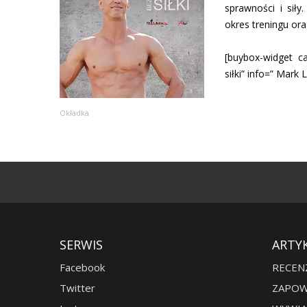
sprawności i siły
okres treningu or
[buybox-widget c
siłki” info=” Mark L
Okładka
SERWIS
ARTY
Facebook
RECEN
Twitter
ZAPOW