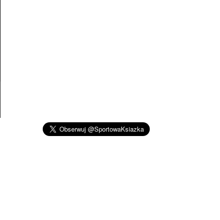
m
u
,
h
a