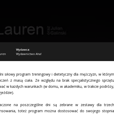
Wydawca:
uren
Wydawnictwo Aha!
ni siłowy program treningowy i dietetyczny dla mężczyzn, w który
iczeń z masą ciała. Ze względu na brak specjalistycznego sprzęt
ać w każdych warunkach (w domu, w akademiku, w trakcie podróży
eździe).
naczone na poszczególne dni są zebrane w zestawy dla trzec
sowania, toteż program można dostosować do swojego stopni