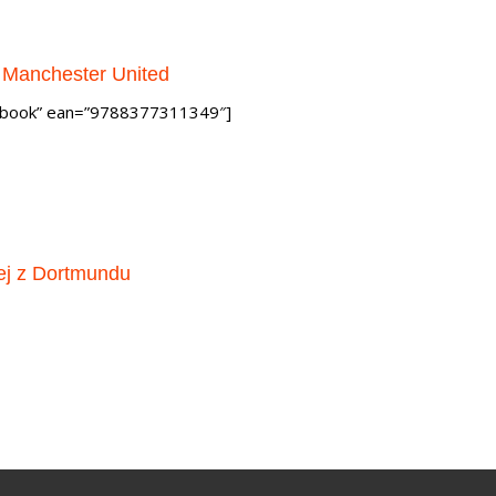
w Manchester United
”book” ean=”9788377311349″]
ej z Dortmundu