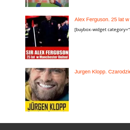
Alex Ferguson. 25 lat 
[buybox-widget category=
Jurgen Klopp. Czarodzi